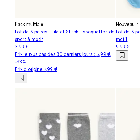
Pack multiple
Nouveau
Lot de 5 paires - Lilo et Stitch - socquettes de
Lot de 5 pa
sport à motif
motif
3,99 €
9,99 €
Prix le plus bas des 30 derniers jours :
5,99 €
-33%
Prix d‘origine
7,99 €