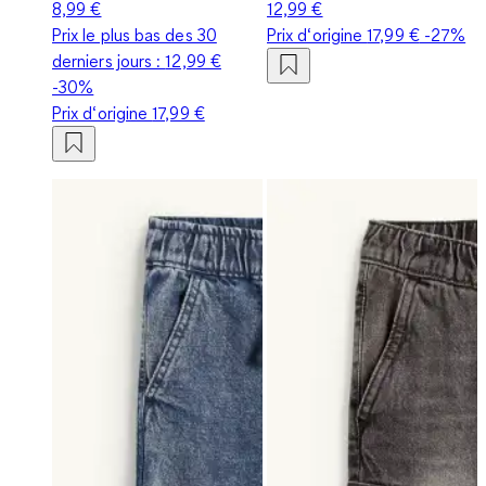
8,99 €
12,99 €
Prix le plus bas des 30
Prix d‘origine
17,99 €
-27%
derniers jours :
12,99 €
-30%
Prix d‘origine
17,99 €