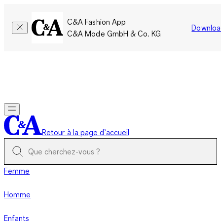
C&A Fashion App
Downloa
C&A Mode GmbH & Co. KG
Seulement pour une courte durée : Les membres cumulent le
double de points!
Se connecter
Retour à la page d’accueil
Femme
Homme
Enfants