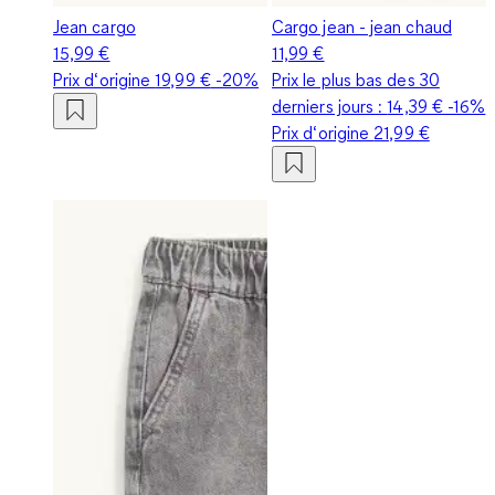
Jean cargo
Cargo jean - jean chaud
15,99 €
11,99 €
Prix d‘origine
19,99 €
-20%
Prix le plus bas des 30
derniers jours :
14,39 €
-16%
Prix d‘origine
21,99 €