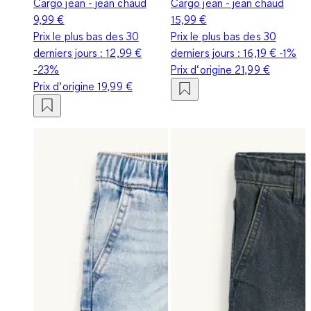
Cargo jean - jean chaud
Cargo jean - jean chaud
9,99 €
15,99 €
Prix le plus bas des 30
Prix le plus bas des 30
derniers jours :
12,99 €
derniers jours :
16,19 €
-1%
-23%
Prix d‘origine
21,99 €
Prix d‘origine
19,99 €