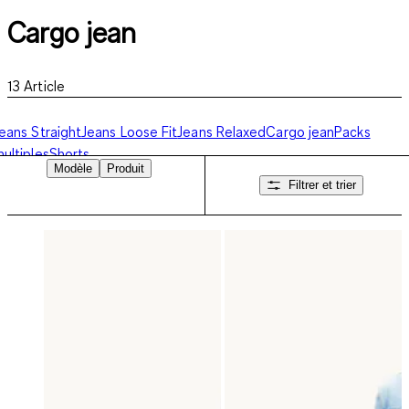
Cargo jean
13
Article
eans Straight
Jeans Loose Fit
Jeans Relaxed
Cargo jean
Packs
ultiples
Shorts
Modèle
Produit
Filtrer et trier