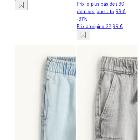
Prix le plus bas des 30
derniers jours :
15,99 €
-31%
Prix d‘origine
22,99 €