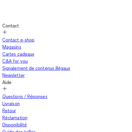
Gabby's Dollhouse
Contact
Les vêtements Gabby's Dollhouse séduisent non seulement
par leurs designs joyeux, mais aussi par leur confort. Les
Contact e-shop
matériaux doux et les coupes adaptées aux enfants
Magasins
permettent de bouger librement lors des jeux, courses ou
Cartes cadeaux
escalades. Les vêtements sont conçus pour se combiner
C&A for you
facilement : les T-shirts vont parfaitement avec un jean ou un
Signalement de contenus illégaux
short, les robes et jupes avec des leggings colorés. Cela
Newsletter
facilite l’habillage quotidien et permet de créer rapidement
Aide
des tenues stylées. Les motifs colorés apportent également
de la joie et motivent les enfants à porter leurs personnages
Questions / Réponses
préférés. Au jardin, au parc ou lors de rendez-vous entre amis,
Livraison
chaque aventure avec les vêtements Gabby's Dollhouse est
Retour
synonyme de confort et de plaisir.
Réclamation
Disponibilité
Guide des tailles