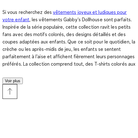
Si vous recherchez des
vêtements joyeux et ludiques pour
votre enfant
, les vêtements Gabby's Dollhouse sont parfaits.
Inspirée de la série populaire, cette collection ravit les petits
fans avec des motifs colorés, des designs détaillés et des
coupes adaptées aux enfants. Que ce soit pour le quotidien, la
crèche ou les après-midis de jeu, les enfants se sentent
parfaitement à l’aise et affichent fièrement leurs personnages
préférés. La collection comprend tout, des T-shirts colorés aux
pantalons confortables en passant par les robes adorables,
vous permettant de trouver la tenue idéale pour chaque
Voir plus
occasion. Avec les vêtements Gabby's Dollhouse, chaque jour
devient une petite aventure qui stimule l’imagination des
enfants tout en offrant aux parents des pièces pratiques et
combinables.
Confort, polyvalence et plaisir avec les vêtements