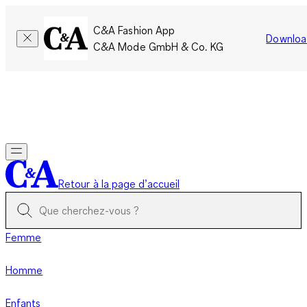
C&A Fashion App
Downloa
C&A Mode GmbH & Co. KG
Seulement pour une courte durée : Les membres cumulent le
double de points!
Se connecter
Retour à la page d’accueil
Femme
Homme
Enfants