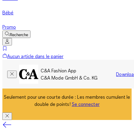
Bébé
Promo
Recherche
Aucun article dans le panier
C&A Fashion App
Downloa
C&A Mode GmbH & Co. KG
Seulement pour une courte durée : Les membres cumulent le
double de points!
Se connecter