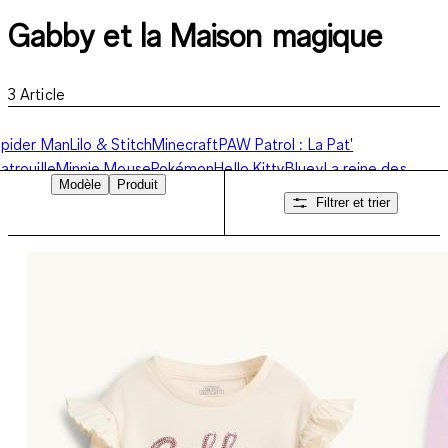
Gabby et la Maison magique
3
Article
pider Man
Lilo & Stitch
Minecraft
PAW Patrol : La Pat'
atrouille
Minnie Mouse
Pokémon
Hello Kitty
Bluey
La reine des
Modèle
Produit
eiges
Gabby et la Maison magique
Gaming
Autres personnages
Filtrer et trier