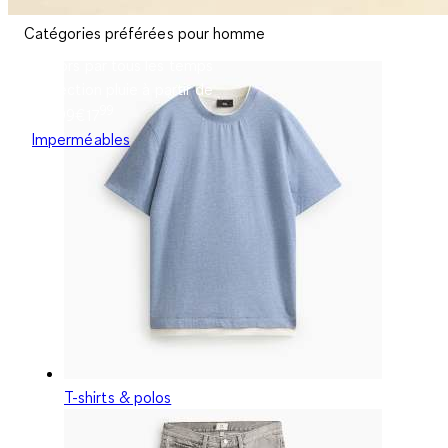
Catégories préférées pour homme
Dehors par tous les temps
Collection pluie à partir de
99
€17.99
€
17
Imperméables
T-shirts & polos