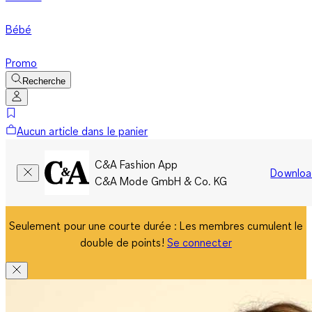
Bébé
Promo
Recherche
Aucun article dans le panier
C&A Fashion App
Downloa
C&A Mode GmbH & Co. KG
Seulement pour une courte durée : Les membres cumulent le
double de points!
Se connecter