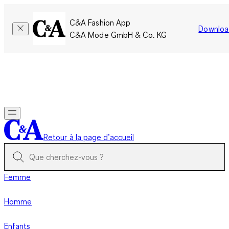
C&A Fashion App
Downloa
C&A Mode GmbH & Co. KG
Seulement pour une courte durée : Les membres cumulent le
double de points!
Se connecter
Retour à la page d’accueil
Femme
Homme
Enfants