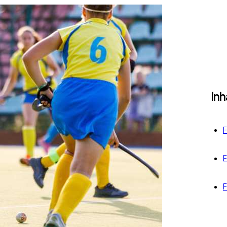
Inh
F
F
F