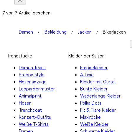
7 von 7 Artikel gesehen
Damen
Bekleidung
Jacken
Bikerjacken
Trendstücke
Kleider der Saison
Damen Jeans
Empirekleider
Preppy style
A-Linie
Hosenanzüge
Kleider mit Gürtel
Leopardenmuster
Bunte Kleider
Animalprint
Wadenlange Kleider
Hosen
Polka Dots
Trenchcoat
Fit & Flare Kleider
Konzert-Outfits
Maxiröcke
Weiße T-Shirts
Weiße Kleider
Damen
Schwarze Kleider