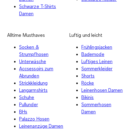
Schwarze T-Shirts
Damen
Alltime Musthaves
Luftig und leicht
Socken &
Frühlingsjacken
Strumpfhosen
Bademode
Unterwäsche
Luftiges Leinen
Accsessoirs zum
Sommerkleider
Abrunden
Shorts
Strickkleidung
Röcke
Langarmshirts
Leinenhosen Damen
Schuhe
Bikinis
Pullunder
Sommerhosen
BHs
Damen
Palazzo Hosen
Leinenanzüge Damen