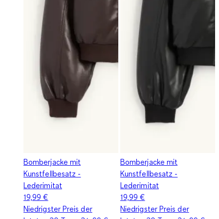
Bomberjacke mit
Bomberjacke mit
Kunstfellbesatz -
Kunstfellbesatz -
Lederimitat
Lederimitat
19,99 €
19,99 €
Niedrigster Preis der
Niedrigster Preis der