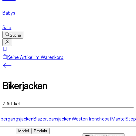
Babys
Sale
Suche
Keine Artikel im Warenkorb
Bikerjacken
7
Artikel
bergangsjacken
Blazer
Jeansjacken
Westen
Trenchcoat
Mäntel
Step
Model
Produkt