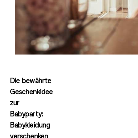
Die bewährte
Geschenkidee
zur
Babyparty:
Ba­by­klei­dung
verschen­ken