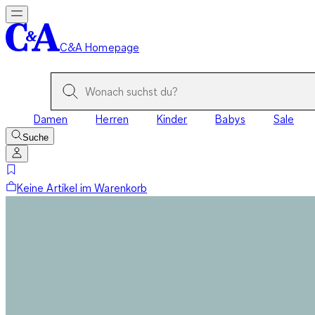
C&A Homepage
Damen
Herren
Kinder
Babys
Sale
Suche
Keine Artikel im Warenkorb