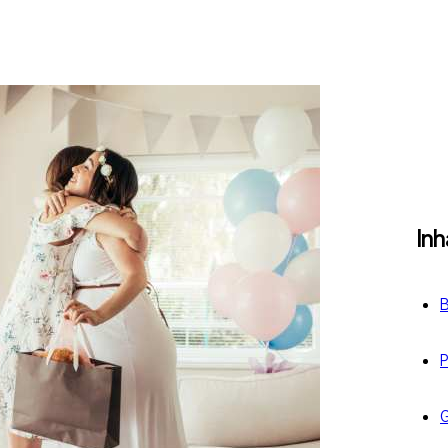
Inh
B
P
G