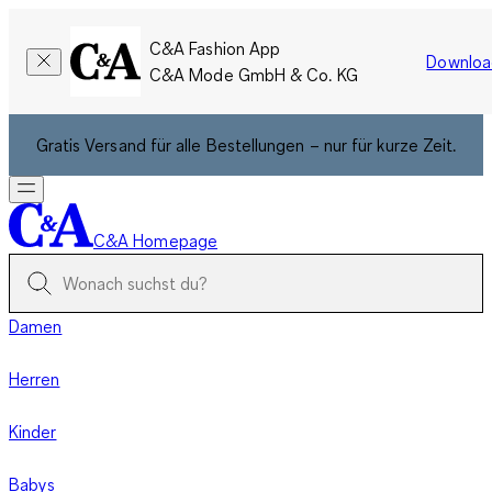
C&A Fashion App
Downloa
C&A Mode GmbH & Co. KG
Gratis Versand für alle Bestellungen – nur für kurze Zeit.
C&A Homepage
Damen
Herren
Kinder
Babys