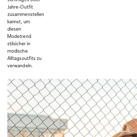
Jahre-Outfit
zusammenstellen
kannst, um
diesen
Modetrend
stilsicher in
modische
Alltagsoutfits zu
verwandeln.