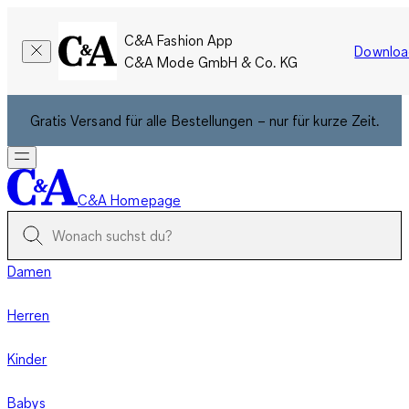
C&A Fashion App
Downloa
C&A Mode GmbH & Co. KG
Gratis Versand für alle Bestellungen – nur für kurze Zeit.
C&A Homepage
Damen
Herren
Kinder
Babys