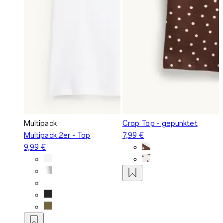
Multipack
Crop Top - gepunktet
Multipack 2er - Top
7,99 €
9,99 €