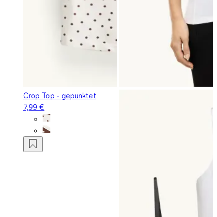
Crop Top - gepunktet
7,99 €