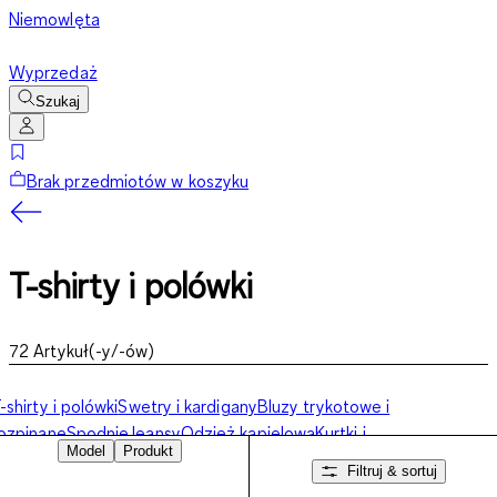
Niemowlęta
Wyprzedaż
Szukaj
Brak przedmiotów w koszyku
T-shirty i polówki
72
Artykuł(-y/-ów)
-shirty i polówki
Swetry i kardigany
Bluzy trykotowe i
ozpinane
Spodnie
Jeansy
Odzież kąpielowa
Kurtki i
Model
Produkt
łaszcze
Koszule
Moda biznesowa
Skarpetki
Bielizna
Filtruj & sortuj