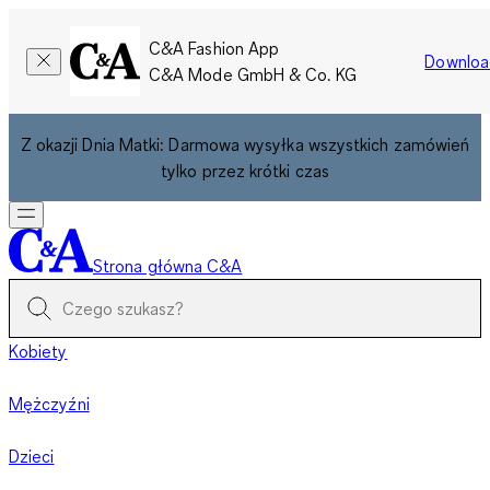
C&A Fashion App
Downloa
C&A Mode GmbH & Co. KG
Z okazji Dnia Matki: Darmowa wysyłka wszystkich zamówień
tylko przez krótki czas
Strona główna C&A
Kobiety
Mężczyźni
Dzieci