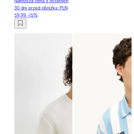
Najniższa cena z ostatnich
30 dni przed obniżką:
PLN
59,99
-15%