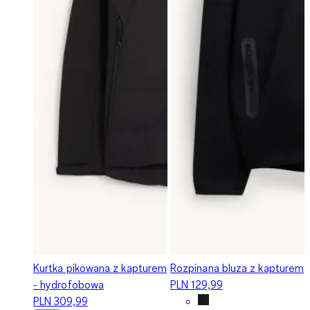
Kurtka pikowana z kapturem
Rozpinana bluza z kapturem
- hydrofobowa
PLN 129,99
PLN 309,99