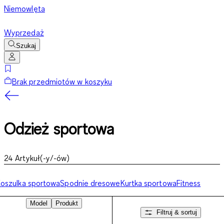
Niemowlęta
Wyprzedaż
Szukaj
Brak przedmiotów w koszyku
Odzież sportowa
24
Artykuł(-y/-ów)
oszulka sportowa
Spodnie dresowe
Kurtka sportowa
Fitness
Model
Produkt
Filtruj & sortuj