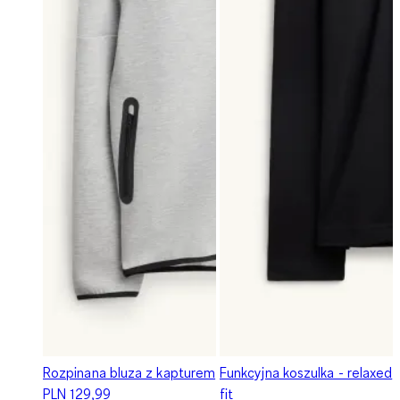
Rozpinana bluza z kapturem
Funkcyjna koszulka - relaxed
PLN 129,99
fit