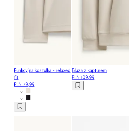
Funkcyjna koszulka - relaxed
Bluza z kapturem
fit
PLN 109,99
PLN 79,99