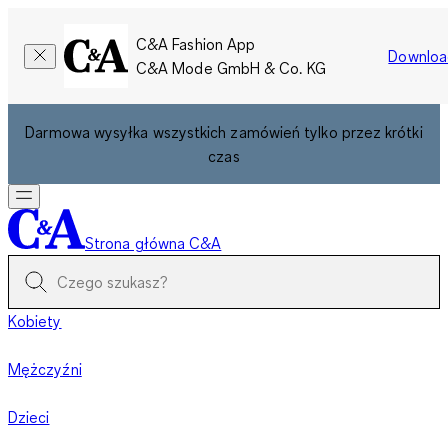
C&A Fashion App
Downloa
C&A Mode GmbH & Co. KG
Darmowa wysyłka wszystkich zamówień tylko przez krótki
czas
Strona główna C&A
Kobiety
Mężczyźni
Dzieci