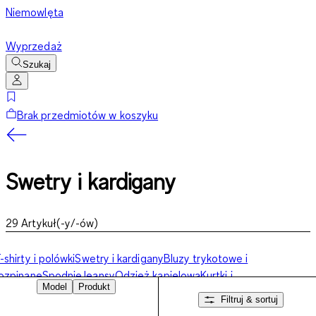
Niemowlęta
Wyprzedaż
Szukaj
Brak przedmiotów w koszyku
Swetry i kardigany
29
Artykuł(-y/-ów)
-shirty i polówki
Swetry i kardigany
Bluzy trykotowe i
ozpinane
Spodnie
Jeansy
Odzież kąpielowa
Kurtki i
Model
Produkt
łaszcze
Koszule
Moda biznesowa
Skarpetki
Bielizna
Filtruj & sortuj