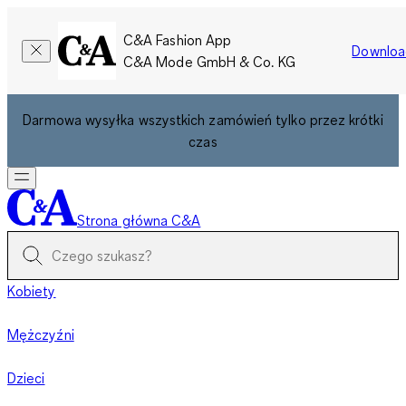
C&A Fashion App
Downloa
C&A Mode GmbH & Co. KG
Darmowa wysyłka wszystkich zamówień tylko przez krótki
czas
Strona główna C&A
Kobiety
Mężczyźni
Dzieci