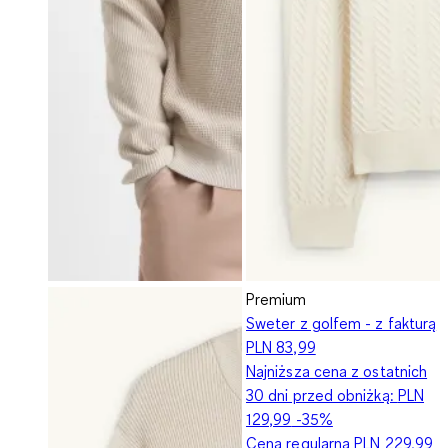
Premium
Sweter z golfem - z fakturą
PLN 83,99
Najniższa cena z ostatnich
30 dni przed obniżką:
PLN
129,99
-35%
Cena regularna
PLN 229,99