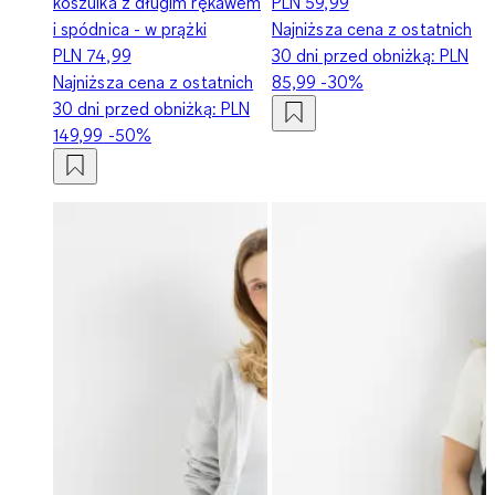
koszulka z długim rękawem
PLN 59,99
i spódnica - w prążki
Najniższa cena z ostatnich
PLN 74,99
30 dni przed obniżką:
PLN
Najniższa cena z ostatnich
85,99
-30%
30 dni przed obniżką:
PLN
149,99
-50%