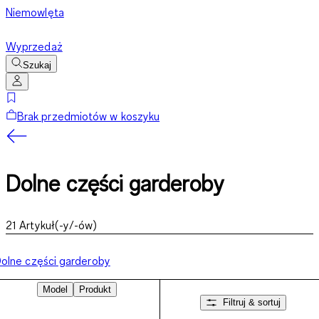
Niemowlęta
Wyprzedaż
Szukaj
Brak przedmiotów w koszyku
Dolne części garderoby
21
Artykuł(-y/-ów)
olne części garderoby
Model
Produkt
Filtruj & sortuj