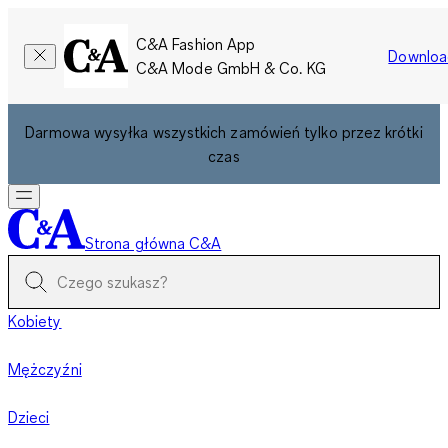
C&A Fashion App
Downloa
C&A Mode GmbH & Co. KG
Darmowa wysyłka wszystkich zamówień tylko przez krótki
czas
Strona główna C&A
Kobiety
Mężczyźni
Dzieci