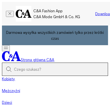
C&A Fashion App
Downloa
C&A Mode GmbH & Co. KG
Darmowa wysyłka wszystkich zamówień tylko przez krótki
czas
Strona główna C&A
Kobiety
Mężczyźni
Dzieci