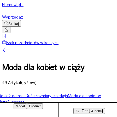
Niemowlęta
Wyprzedaż
Szukaj
Brak przedmiotów w koszyku
Moda dla kobiet w ciąży
49
Artykuł(-y/-ów)
Odzież damska
Duże rozmiary: kolekcja
Moda dla kobiet w
iąży
Akcesoria
Model
Produkt
Filtruj & sortuj