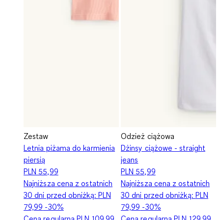
Zestaw
Odzież ciążowa
Letnia piżama do karmienia
Dżinsy ciążowe - straight
piersią
jeans
PLN 55,99
PLN 55,99
Najniższa cena z ostatnich
Najniższa cena z ostatnich
30 dni przed obniżką:
PLN
30 dni przed obniżką:
PLN
79,99
-30%
79,99
-30%
Cena regularna
PLN 109,99
Cena regularna
PLN 129,99