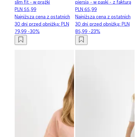
slim fit - w prążki
piersią - w paski - z fakturą
PLN 55,99
PLN 65,99
Najniższa cena z ostatnich
Najniższa cena z ostatnich
30 dni przed obniżką:
PLN
30 dni przed obniżką:
PLN
79,99
-30%
85,99
-23%