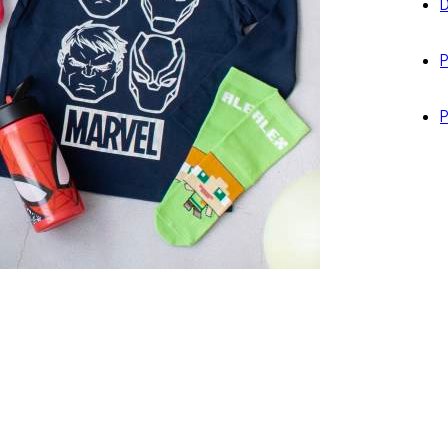
D
P
P