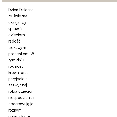
Dzień Dziecka
to świetna
okazja, by
sprawić
dzieciom
radość
ciekawym
prezentem. W
tym dniu
rodzice,
krewni oraz
przyjaciele
zazwyczaj
robią dzieciom
niespodzianki i
obdarowują je
różnymi
upominkami.