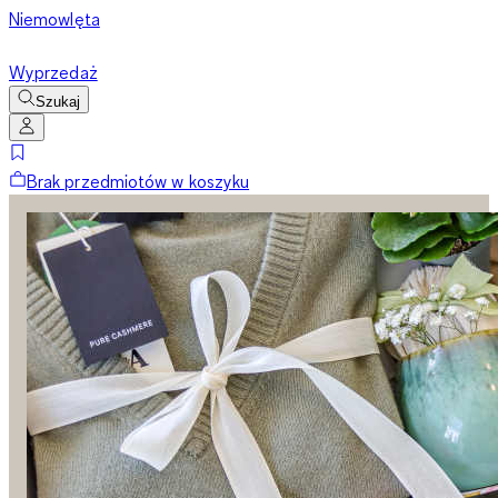
Niemowlęta
Wyprzedaż
Szukaj
Brak przedmiotów w koszyku