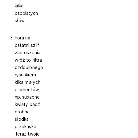
kilka
osobistych
słów.
Pora na
ostatni szlif
zaproszenia:
włóż to filtra
ozdobionego
rysunkiem
kilka małych
elementów,
np. suszone
kwiaty bądź
drobną
słodką
przekąskę.
Teraz twoje