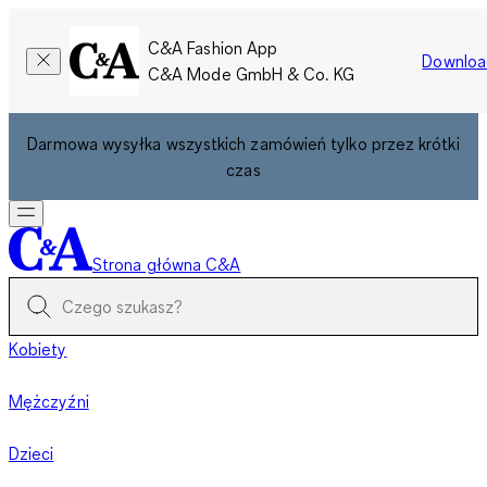
C&A Fashion App
Downloa
C&A Mode GmbH & Co. KG
Darmowa wysyłka wszystkich zamówień tylko przez krótki
czas
Strona główna C&A
Kobiety
Mężczyźni
Dzieci