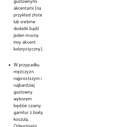
gustownymi
akcentami (na
przykład złote
lub srebrne
dodatki bądź
jeden mocny
inny akcent
kolorystyczny).
W przypadku
mężczyzn
najprostszym i
najbardziej
gustowny
wyborem
będzie czarny
garnitur z białą
koszulą.
Odważniejsi