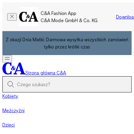
C&A Fashion App
Downloa
C&A Mode GmbH & Co. KG
Z okazji Dnia Matki: Darmowa wysyłka wszystkich zamówień
tylko przez krótki czas
Strona główna C&A
Kobiety
Mężczyźni
Dzieci