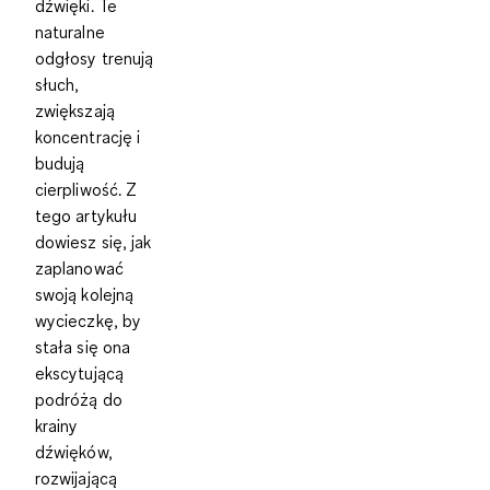
dźwięki. Te
naturalne
odgłosy trenują
słuch,
zwiększają
koncentrację i
budują
cierpliwość. Z
tego artykułu
dowiesz się, jak
zaplanować
swoją kolejną
wycieczkę, by
stała się ona
ekscytującą
podróżą do
krainy
dźwięków,
rozwijającą