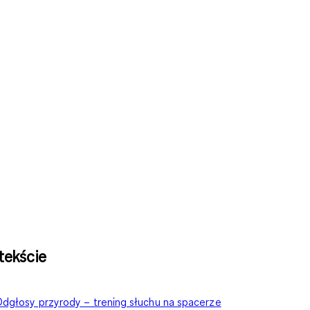
tekście
dgłosy przyrody – trening słuchu na spacerze