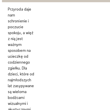
Przyroda daje
nam
schronienie i
poczucie
spokoju, a więź
z nią jest
ważnym
sposobem na
ucieczkę od
codziennego
zgiełku. Dla
dzieci, które od
najmłodszych
lat zasypywane
są wieloma
bodźcami
wizualnymi i
akustycznymi,