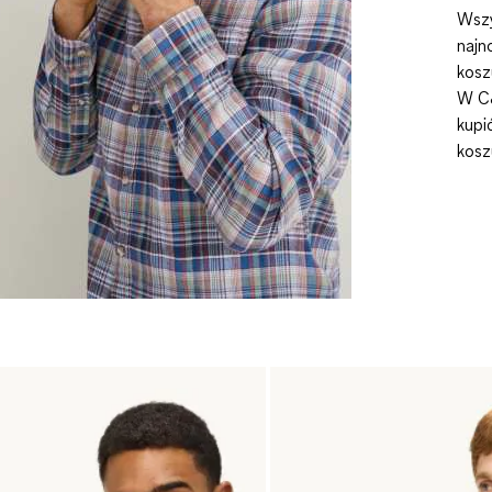
Wszy
najn
kosz
W C&
kupi
kosz