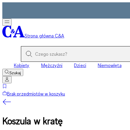
Strona główna C&A
Kobiety
Mężczyźni
Dzieci
Niemowlęta
Szukaj
Brak przedmiotów w koszyku
Koszula w kratę