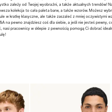
stko zależy od Twojej wyobraźni, a także aktualnych trendów! N
owsza kolekcja to cała paleta barw, a także wzorów. Możesz wyb
ule w kratkę klasyczne, ale także zaszaleć z mniej oczywistymi w
A na pewno znajdziesz coś dla siebie, a jeśli nie jesteś pewny, c
ć, nasi pracownicy w sklepie z pewnością pomogą Ci dobrać ideal
ulę!