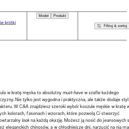
Model
Produkt
e krótki
Filtruj & sortuj
Przesuń w prawo
ula w kratę męska
to absolutny
must-have
w szafie każdego
zyzny. Nie tylko jest wygodna i praktyczna, ale także dodaje styli
akteru. W C&A znajdziesz szeroki wybór
koszule męskie w kratę
ych kolorach, fasonach i wzorach, które pozwolą Ci stworzyć
owtarzalny
look
na każdą okazję. Możesz ją nosić do jeansowych 
też eleganckich chinosów, a w chłodniejsze dni, narzucić na nią mar