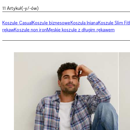
11
Artykuł(-y/-ów)
Koszule Casual
Koszule biznesowe
Koszula lniana
Koszule Slim Fit
rękaw
Koszule non iron
Męskie koszule z długim rękawem