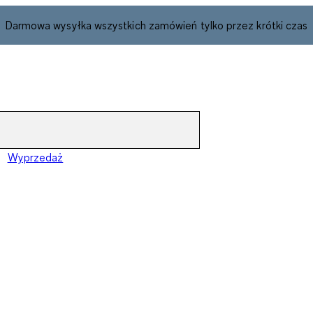
Darmowa wysyłka wszystkich zamówień tylko przez krótki czas
Wyprzedaż