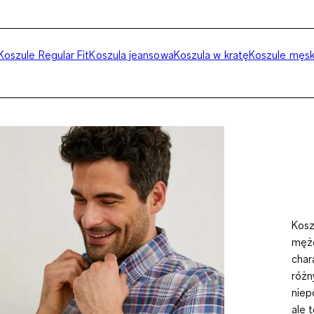
Koszule Regular Fit
Koszula jeansowa
Koszula w kratę
Koszule męski
Kosz
mężc
char
różn
niep
ale 