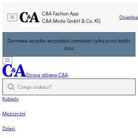
C&A Fashion App
Downloa
C&A Mode GmbH & Co. KG
Darmowa wysyłka wszystkich zamówień tylko przez krótki
czas
Strona główna C&A
Kobiety
Mężczyźni
Dzieci