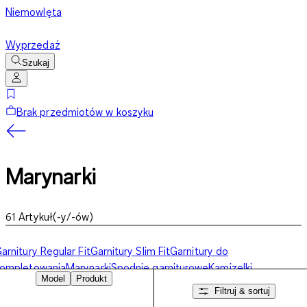
Niemowlęta
Wyprzedaż
Szukaj
Brak przedmiotów w koszyku
Marynarki
61
Artykuł(-y/-ów)
arnitury Regular Fit
Garnitury Slim Fit
Garnitury do
kompletowania
Marynarki
Spodnie garniturowe
Kamizelki
Model
Produkt
arniturowe
Zestawy garniturowe
Koszule biznesowe
Filtruj & sortuj