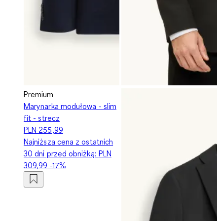
Premium
Marynarka modułowa - slim
fit - strecz
PLN 255,99
Najniższa cena z ostatnich
30 dni przed obniżką:
PLN
309,99
-17%