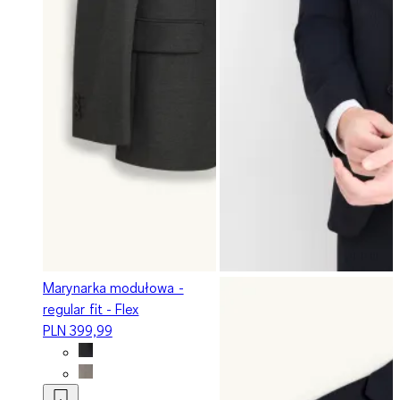
Marynarka modułowa -
regular fit - Flex
PLN 399,99