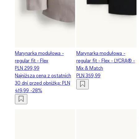
Marynarka modułowa -
Marynarka modułowa -
regular fit - Flex
regular fit - Flex - LYCRA® -
PLN 299,99
Mix & Match
Najniższa cena z ostatnich
PLN 359,99
30 dni przed obniżką:
PLN
419,99
-28%