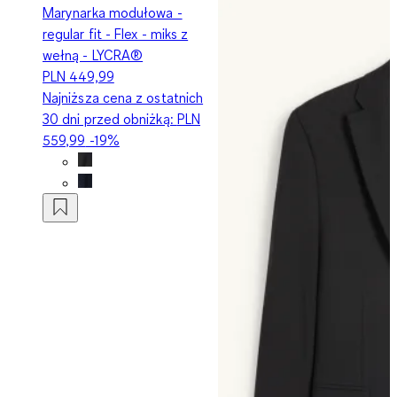
Marynarka modułowa -
regular fit - Flex - miks z
wełną - LYCRA®
PLN 449,99
Najniższa cena z ostatnich
30 dni przed obniżką:
PLN
559,99
-19%