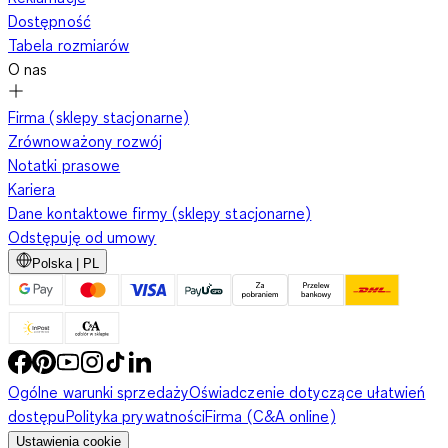
Dostępność
Tabela rozmiarów
O nas
Firma (sklepy stacjonarne)
Zrównoważony rozwój
Notatki prasowe
Kariera
Dane kontaktowe firmy (sklepy stacjonarne)
Odstępuję od umowy
Polska | PL
Ogólne warunki sprzedaży
Oświadczenie dotyczące ułatwień
dostępu
Polityka prywatności
Firma (C&A online)
Ustawienia cookie