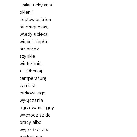
Unikaj uchylania
okien i
zostawiania ich
na długi czas,
wtedy ucieka
więcej ciepła
niż przez
szybkie
wietrzenie.
Obniżaj
temperaturę
zamiast
całkowitego
wyłączania
ogrzewania:
gdy
wychodzisz do
pracy albo
wyjeżdżasz w
podróż nie