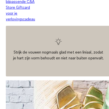
bijpassende C&A
Store Giftcard
voor je
verlovingscadeau
Strijk de vouwen nogmaals glad met een liniaal, zodat
je hart zijn vorm behoudt en niet naar buiten openvalt.