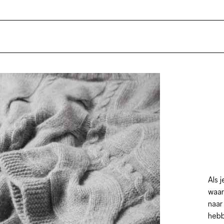
Als 
waar
naar
hebb