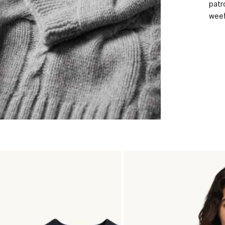
patr
weef