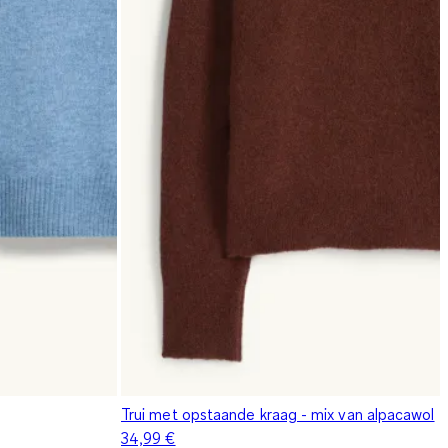
Trui met opstaande kraag - mix van alpacawol
34,99 €