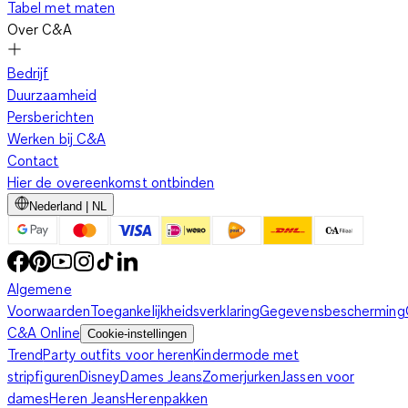
Tabel met maten
Over C&A
Bedrijf
Duurzaamheid
Persberichten
Werken bij C&A
Contact
Hier de overeenkomst ontbinden
Nederland | NL
Algemene
Voorwaarden
Toegankelijkheidsverklaring
Gegevensbescherming
C&A Online
Cookie-instellingen
Trend
Party outfits voor heren
Kindermode met
stripfiguren
Disney
Dames Jeans
Zomerjurken
Jassen voor
dames
Heren Jeans
Herenpakken