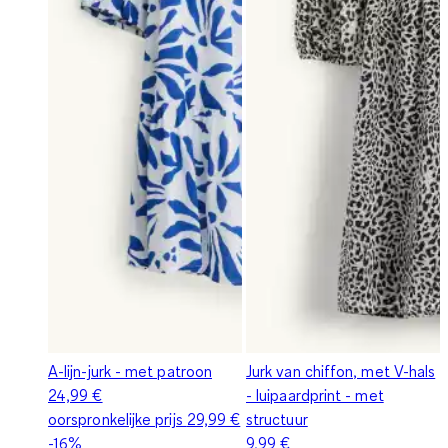
A-lijn-jurk - met patroon
Jurk van chiffon, met V-hals
24,99 €
- luipaardprint - met
oorspronkelijke prijs
29,99 €
structuur
-16%
9,99 €