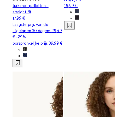
Jurk met pailletten -
15,99 €
straight fit
17,99 €
Laagste prijs van de
afgelopen 30 dagen:
25,49
€
-29%
oorspronkelijke prijs
39,99 €