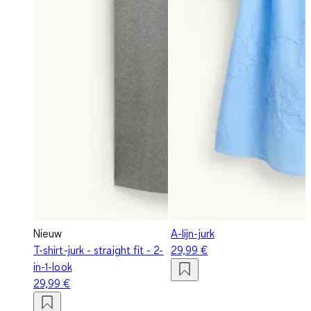
Nieuw
A-lijn-jurk
T-shirt-jurk - straight fit - 2-
29,99 €
in-1-look
29,99 €