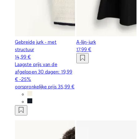
Gebreide jurk - met
A-lijn-jurk
structuur
17,99 €
14,99 €
Laagste prijs van de
afgelopen 30 dagen:
19,99
€
-25%
oorspronkelijke prijs
35,99 €