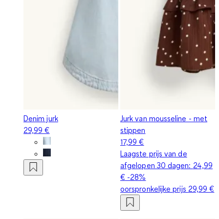
Denim jurk
Jurk van mousseline - met
29,99 €
stippen
17,99 €
Laagste prijs van de
afgelopen 30 dagen:
24,99
€
-28%
oorspronkelijke prijs
29,99 €