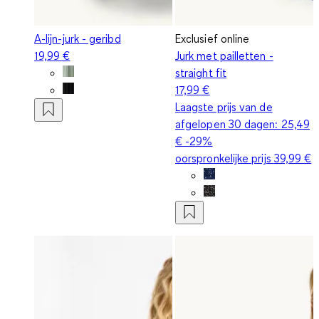
A-lijn-jurk - geribd
Exclusief online
19,99 €
Jurk met pailletten -
straight fit
17,99 €
Laagste prijs van de
afgelopen 30 dagen:
25,49
€
-29%
oorspronkelijke prijs
39,99 €