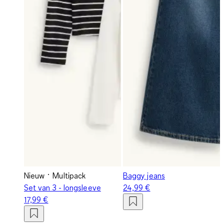
Nieuw
Multipack
Baggy jeans
Set van 3 - longsleeve
24,99 €
17,99 €