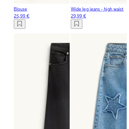
Blouse
Wide leg jeans - high waist
25,99 €
29,99 €