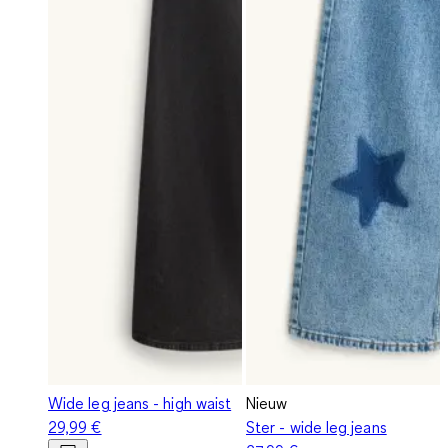
Wide leg jeans - high waist
Nieuw
29,99 €
Ster - wide leg jeans