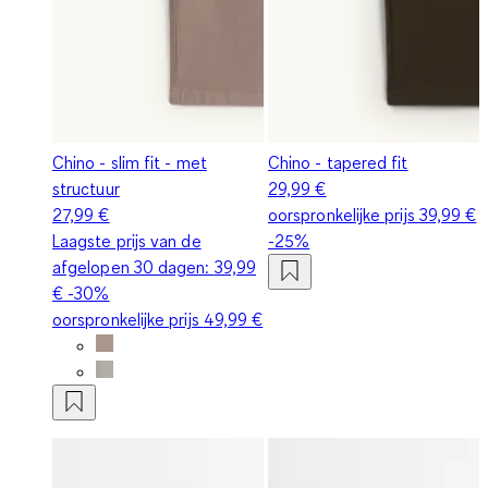
Chino - slim fit - met
Chino - tapered fit
structuur
29,99 €
27,99 €
oorspronkelijke prijs
39,99 €
Laagste prijs van de
-25%
afgelopen 30 dagen:
39,99
€
-30%
oorspronkelijke prijs
49,99 €