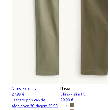
Chino - slim fit
Nieuw
27,99 €
Chino - slim fit
Laagste prijs van de
29,99 €
afgelopen 30 dagen:
39,99