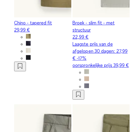
Chino - tapered fit
Broek - slim fit - met
29,99 €
structuur
22,99 €
Laagste prijs van de
afgelopen 30 dagen:
27,99
€
-17%
oorspronkelijke prijs
39,99 €