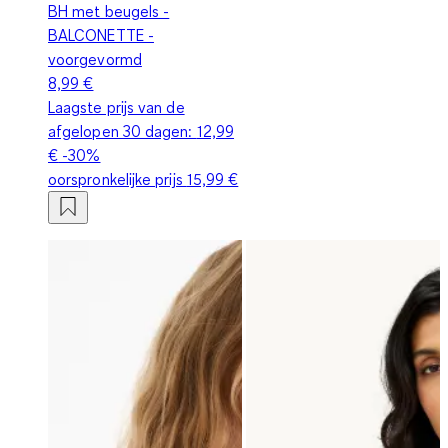
BH met beugels -
BALCONETTE -
voorgevormd
8,99 €
Laagste prijs van de
afgelopen 30 dagen:
12,99
€
-30%
oorspronkelijke prijs
15,99 €