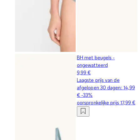
BH met beugels -
ongewatteerd
9,99 €
Laagste prijs van de
afgelopen 30 dagen:
14,99
€
-33%
oorspronkelijke prijs
17,99 €