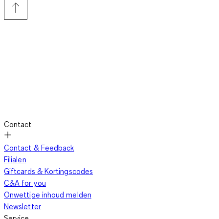
soorten en maten!
De geruite rok dames, een klassieker die je móet
hebben
De klassieke geruite rok wordt door velen geassocieerd met
degelijkheid en een meer conservatieve levenshouding. Daar
Contact
mag een kern van waarheid inzitten, maar daar trek jij je niks
van aan als jij een geruit rokje van C&A scoort. Sterker nog, je
Contact & Feedback
omarmt de charme van rokken met ruitpatroon helemaal. Je
Filialen
kunt beginnen met kiezen welke lengte je rok moet hebben.
Giftcards & Kortingscodes
Een lange rok kan heel chic staan, maar zal door de
C&A for you
prominente rol van het ruitpatroon wel meer de aandacht
Onwettige inhoud melden
trekken.
Een geruite midi-rok is stijlvol en zowel in een zakelijke
Newsletter
setting als in je vrije tijd passend te combineren.
Ontdek welke
Service