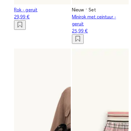
Rok - geruit
Nieuw
Set
29,99 €
Minirok met ceintuur -
geruit
25,99 €