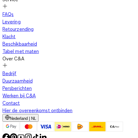
jou het meeste aanspreekt via de website, of geef je dochter
een geruite rok C&A als een van de cadeaus die je haar geeft.
FAQs
Ga voor een geruite minirok als de temperatuur richting
Levering
zomerse waarden gaat en jij je benen wilt laten zien. Draag je
Retourzending
hem strak of mag het allemaal wat losser? Een strakke rok met
Klacht
ruiten kan zowel sexy als chic overkomen. Heb je een strakke
Beschikbaarheid
rok met knopen, maak dan de onderste knopen los als je meer
Tabel met maten
bewegingsvrijheid nodig hebt of ga voor een rok met zijsplit.
Over C&A
Plooirokken en plissérokken geven je outfit een frivolere
uitstraling en zijn heel geschikt als je de zonnige kanten van je
Bedrijf
karakter wilt accentueren.
Heb je meer zin in een geheel
Duurzaamheid
eigentijdse versie met een van de geruite rokjes dames van
Persberichten
C&A? Probeer dan eens een stoere skater rok met een in het
Werken bij C&A
oog springend ruitpatroon.Combineer leuke geruite rokken
Contact
met vlotte blouses, T-shirts of hemdjes. En vergeet de
Hier de overeenkomst ontbinden
accessoires niet. Bij C&A vind je onder meer zonnebrillen,
Nederland | NL
riemen, tassen en sieraden.