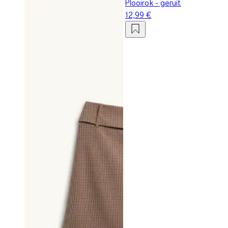
Plooirok - geruit
12,99 €