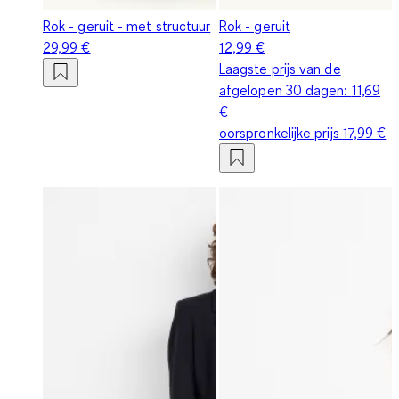
Rok - geruit - met structuur
Rok - geruit
29,99 €
12,99 €
Laagste prijs van de
afgelopen 30 dagen:
11,69
€
oorspronkelijke prijs
17,99 €