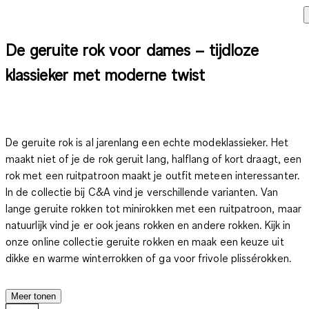
De geruite rok voor dames – tijdloze
klassieker met moderne twist
De geruite rok is al jarenlang een echte modeklassieker. Het
maakt niet of je de rok geruit lang, halflang of kort draagt, een
rok met een ruitpatroon maakt je outfit meteen interessanter.
In de collectie bij C&A vind je verschillende varianten. Van
lange geruite rokken tot minirokken met een ruitpatroon, maar
natuurlijk vind je er ook jeans rokken en andere rokken.
Kijk in
onze online collectie geruite rokken en maak een keuze uit
dikke en warme winterrokken of ga voor frivole plissérokken.
Combineer je geruite rok met effen shirts, blouses of blazers.
Of trek de stoute schoenen aan maak een geheel eigentijdse
Meer tonen
combinatie. Geruite rokjes dames vind je bij C&A in allerlei