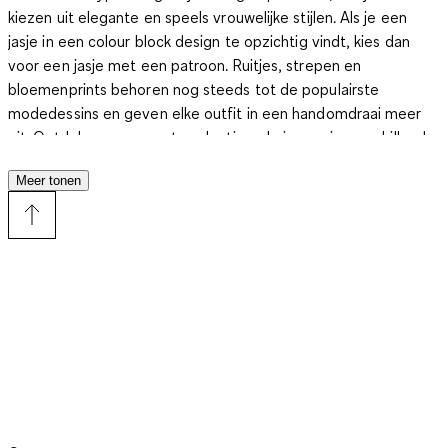
kiezen uit elegante en speels vrouwelijke stijlen.
Als je een
jasje in een colour block design te opzichtig vindt, kies dan
voor een jasje met een patroon. Ruitjes, strepen en
bloemenprints behoren nog steeds tot de populairste
modedessins en geven elke outfit in een handomdraai meer
pit. Ontdek nu onze grote selectie gele jassen in verschillende
maten bij C&A. Je vindt er een gele jas voor dames, een gele
Meer tonen
jas voor heren, maar ook voor kinderen. Sla dus vandaag je
slag en koop al je regenkleding en ontdek nog veel meer
damesmode, herenmode en kindermode bij C&A. Meestal
betekent het: vandaag besteld, morgen al in huis.
Blijf droog in de herfst met een felgekleurde regenjas
Misschien heb je nog jeugdherinneringen aan de regenjas die