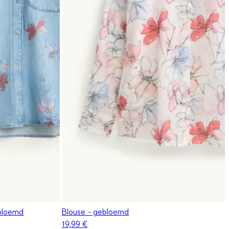
bloemd
Blouse - gebloemd
19,99 €