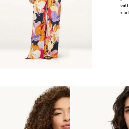
snit
mode