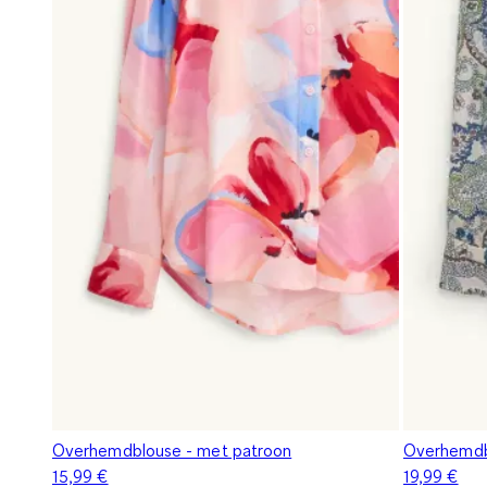
Overhemdblouse - met patroon
Overhemdb
15,99 €
19,99 €