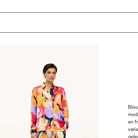
Blou
mode
en f
vari
gele