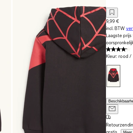
9,99 €
incl. BTW
ve
Laagste prij
oorspronkelij
Kleur
:
rood /
Beschikbaarhe
Retourzendin
gratis.
Meer 