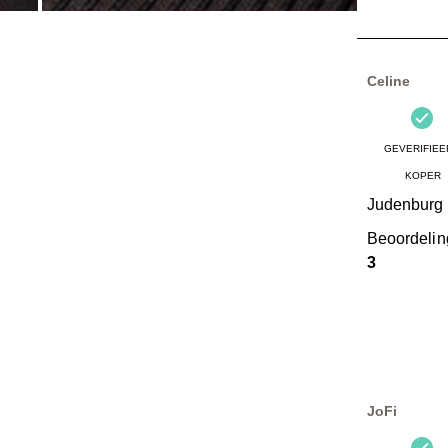
4
van
10
Beoordelinge
Celine
GEVERIFIEE
KOPER
Judenburg
Beoordeli
3
JoFi