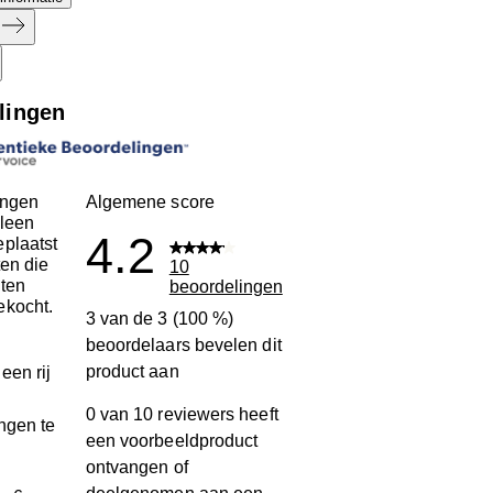
lingen
ingen
Algemene score
leen
4.2
plaatst
ten die
10
ten
beoordelingen
ekocht.
3 van de 3 (100 %)
beoordelaars bevelen dit
product aan
een rij
0 van 10 reviewers heeft
ngen te
een voorbeeldproduct
ontvangen of