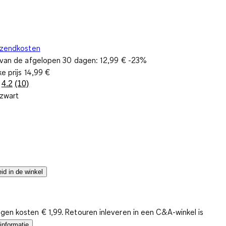
rzendkosten
s van de afgelopen 30 dagen:
12,99 €
-23%
ke prijs
14,99 €
4.2
(10)
Lees
 zwart
10
beoordelingen.
Dezelfde
paginalink.
id in de winkel
gen kosten € 1,99. Retouren inleveren in een C&A-winkel is
informatie