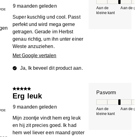
Pasvorm, 3 van 5, 
9 maanden geleden
Aan de
Aan de gr
RDE
kleine kant
k
Super kuschlig und cool. Passt
perfekt und wird mega gerne
ngen
getragen. Gerade im Herbst
genau richtig, um ihn unter einer
Weste anzuziehen.
Met Google vertalen
Ja, Ik beveel dit product aan.
5 van 5 sterren.
Pasvorm
Erg leuk
Pasvorm, 3 van 5, 
9 maanden geleden
Aan de
Aan de gr
RDE
kleine kant
k
Mijn zoontje vindt hem erg leuk
en hij zit precies goed. Ik had
hem wel liever een maand groter