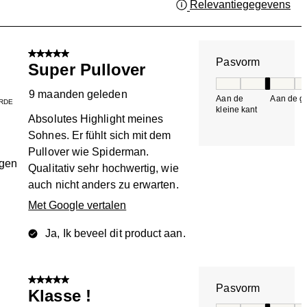
Relevantiegegevens
Gee
n.
5 van 5 sterren.
Pasvorm
Super Pullover
Pasvorm, 3 van 5, 
9 maanden geleden
Aan de
Aan de gr
RDE
kleine kant
k
Absolutes Highlight meines
Sohnes. Er fühlt sich mit dem
Pullover wie Spiderman.
ngen
Qualitativ sehr hochwertig, wie
auch nicht anders zu erwarten.
Met Google vertalen
Ja, Ik beveel dit product aan.
5 van 5 sterren.
Pasvorm
Klasse !