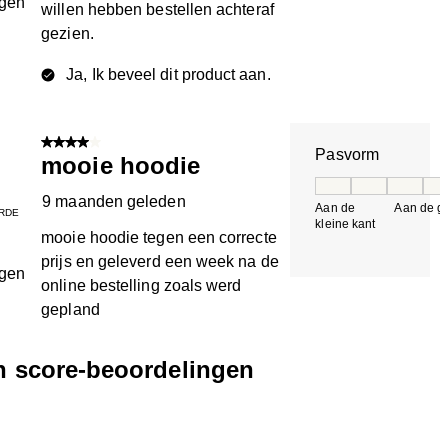
ngen
willen hebben bestellen achteraf
gezien.
Ja, Ik beveel dit product aan.
4 van 5 sterren.
Pasvorm
mooie hoodie
Pasvorm, 5 van 5, 
9 maanden geleden
Aan de
Aan de gr
RDE
kleine kant
k
mooie hoodie tegen een correcte
prijs en geleverd een week na de
ngen
online bestelling zoals werd
gepland
en score-beoordelingen