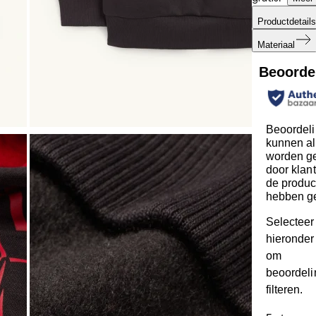
Productdetails
Materiaal
Beoorde
Beoordel
kunnen al
worden ge
door klan
de produc
hebben g
Selecteer
hieronder 
om
beoordeli
filteren.