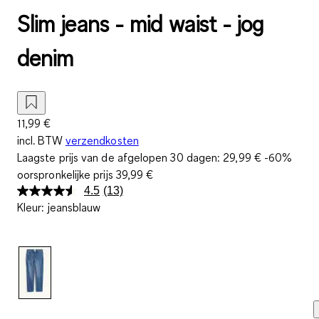
Slim jeans - mid waist - jog
denim
11,99 €
incl. BTW
verzendkosten
Laagste prijs van de afgelopen 30 dagen:
29,99 €
-60%
oorspronkelijke prijs
39,99 €
4.5
(13)
Lees
Kleur
:
jeansblauw
13
beoordelingen.
Dezelfde
paginalink.