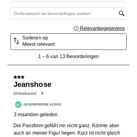
Onderwerpen en beoordelingen zoeken per regio
Relevantiegegevens
Geef 
Sorteren op
Meest relevant
1
1
–
6 van 13
Beoordelingen
tot
6
van
3 van 5 sterren.
13
Jeanshose
Beoordelingen.
Unbekannt
GEVERIFIEERDE KOPER
3 maanden geleden
Die Passform gefällt mir nicht ganz. Könnte aber
auch an meiner Figur liegen. Kurz ist nicht gleich