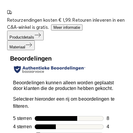
Retourzendingen kosten € 1,99. Retouren inleveren in een
C&A-winkel is gratis.
Meer informatie
Productdetails
Materiaal
Beoordelingen
Beoordelingen kunnen alleen worden geplaatst
door klanten die de producten hebben gekocht.
Selecteer hieronder een rij om beoordelingen te
filteren.
5 sterren
sterren
8
8 beoordelin
4 sterren
sterren
4