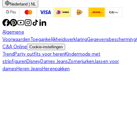
Nederland | NL
Algemene
Voorwaarden
Toegankelijkheidsverklaring
Gegevensbescherming
C&A Online
Cookie-instellingen
Trend
Party outfits voor heren
Kindermode met
stripfiguren
Disney
Dames Jeans
Zomerjurken
Jassen voor
dames
Heren Jeans
Herenpakken