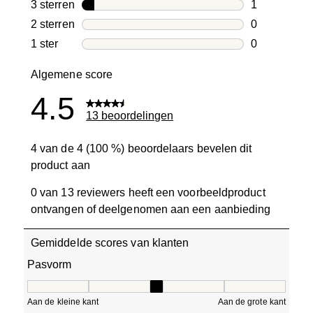
4 beoordelin
3 sterren
sterren
1
1 beoordelin
2 sterren
sterren
0
0 beoordelin
1 ster
sterren
0
0 beoordelin
Algemene score
4.5
13 beoordelingen
4 van de 4 (100 %) beoordelaars bevelen dit
product aan
0 van 13 reviewers heeft een voorbeeldproduct
ontvangen of deelgenomen aan een aanbieding
Gemiddelde scores van klanten
Pasvorm
Pasvorm, 3 van 5, waarbij 1 gelijk is aan Aan de kleine ka
Aan de kleine kant
Aan de grote kant