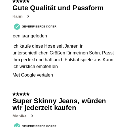
5 van 5 sterren.
21
Gute Qualität und Passform
Beoordelingen.
Karin
GEVERIFIEERDE KOPER
een jaar geleden
Ich kaufe diese Hose seit Jahren in
unterschiedlichen Größen für meinen Sohn. Passt
ihm perfekt und hält auch Fußballspiele aus Kann
ich wirklich empfehlen
Met Google vertalen
5 van 5 sterren.
Super Skinny Jeans, würden
wir jederzeit kaufen
Monika
GEVERIFIEERDE KOPER