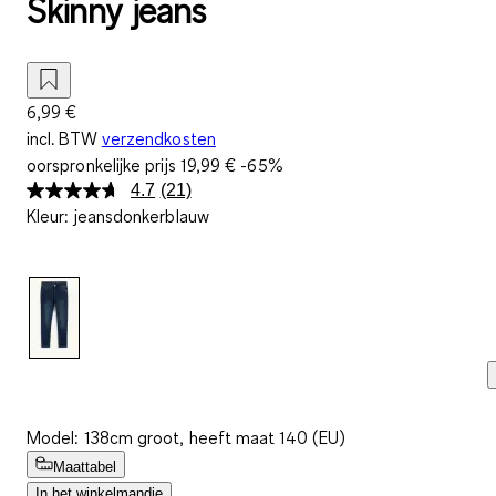
Skinny jeans
6,99 €
incl. BTW
verzendkosten
oorspronkelijke prijs
19,99 €
-65%
4.7
(21)
Lees
Kleur
:
jeansdonkerblauw
21
beoordelingen.
Dezelfde
paginalink.
Model: 138cm groot, heeft maat 140 (EU)
Maattabel
In het winkelmandje