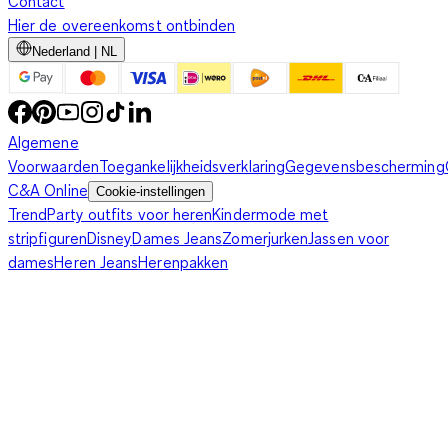
Contact
Hier de overeenkomst ontbinden
Nederland | NL
Algemene
Voorwaarden
Toegankelijkheidsverklaring
Gegevensbescherming
C&A Online
Cookie-instellingen
Trend
Party outfits voor heren
Kindermode met
stripfiguren
Disney
Dames Jeans
Zomerjurken
Jassen voor
dames
Heren Jeans
Herenpakken