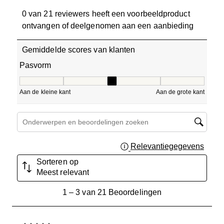
0 van 21 reviewers heeft een voorbeeldproduct
ontvangen of deelgenomen aan een aanbieding
Gemiddelde scores van klanten
Pasvorm
Pasvorm, 3 van 5, waarbij 1 gelijk is aan Aan de kleine ka
Aan de kleine kant
Aan de grote kant
Onderwerpen en beoordelingen zoeken per regio
Relevantiegegevens
Geef 
Sorteren op
Meest relevant
1
1
–
3 van 21
Beoordelingen
tot
3
van