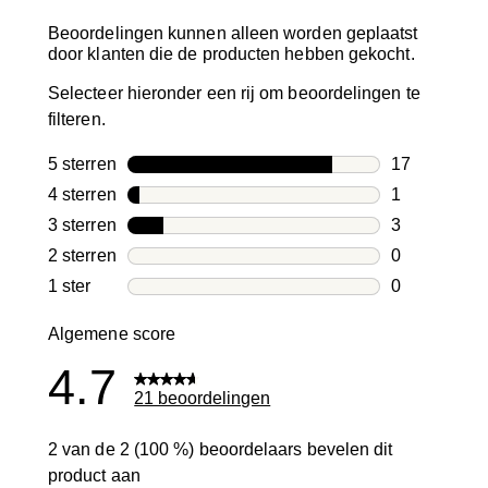
Beoordelingen kunnen alleen worden geplaatst
door klanten die de producten hebben gekocht.
Selecteer hieronder een rij om beoordelingen te
filteren.
5 sterren
sterren
17
17 beoordeli
4 sterren
sterren
1
1 beoordelin
3 sterren
sterren
3
3 beoordelin
2 sterren
sterren
0
0 beoordelin
1 ster
sterren
0
0 beoordelin
Algemene score
4.7
21 beoordelingen
2 van de 2 (100 %) beoordelaars bevelen dit
product aan