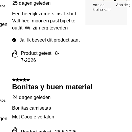
25 dagen geleden
Aan de
Aan de gr
RDE
kleine kant
k
Een heerlijk zomers fris T-shirt.
Valt heel mooi en past bij elke
ngen
outfit. Wij zijn erg tevreden
Ja, Ik beveel dit product aan.
Product getest :
8-
7-2026
5 van 5 sterren.
Bonitas y buen material
24 dagen geleden
RDE
Bonitas camisetas
Met Google vertalen
ngen
Product getest :
28-6-2026