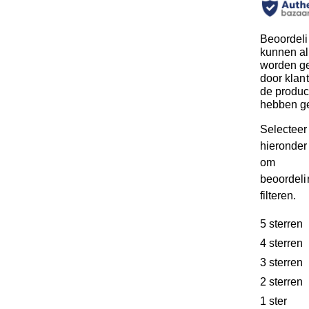
Beoordel
kunnen al
worden ge
door klan
de produc
hebben g
Selecteer
hieronder 
om
beoordeli
filteren.
5 sterren
s
4 sterren
s
3 sterren
s
2 sterren
s
1 ster
ster