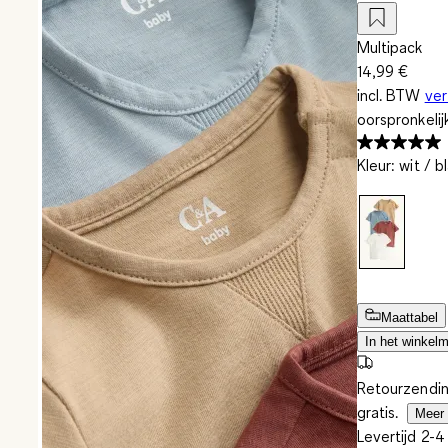
Multipack
14,99 €
incl. BTW
ve
oorspronkelij
Kleur
:
wit / b
Maattabel
In het winkel
Retourzendin
gratis.
Meer 
Levertijd 2-