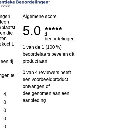
ingen
Algemene score
leen
5.0
plaatst
ten die
4
ten
beoordelingen
ekocht.
1 van de 1 (100 %)
beoordelaars bevelen dit
product aan
een rij
0 van 4 reviewers heeft
ngen te
een voorbeeldproduct
ontvangen of
deelgenomen aan een
terren
4
aanbieding
4 beoordelingen met 5 sterren.
terren
0
0 beoordelingen met 4 sterren.
terren
0
0 beoordelingen met 3 sterren.
terren
0
0 beoordelingen met 2 sterren.
ren
0