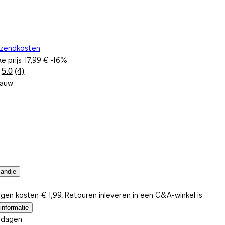
rzendkosten
ke prijs
17,99 €
-16%
5.0
(4)
Lees
lauw
4
beoordelingen.
Dezelfde
paginalink.
mandje
gen kosten € 1,99. Retouren inleveren in een C&A-winkel is
informatie
4 dagen