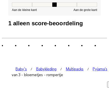
Pasvorm, 3 van 5, waarbij 1 gelijk is aan Aan de kleine 
Aan de kleine kant
Aan de grote kant
1 alleen score-beoordeling
Baby’s
Babykleding
Multipacks
Pyjama's
van 3 - bloemetjes - rompertje