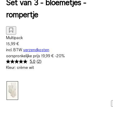
Set van 3 - bloemetjes -
rompertje
Multipack
15,99 €
incl. BTW
verzendkosten
oorspronkelijke prijs
19,99 €
-20%
5.0
(2)
Lees
Kleur
:
crème wit
2
beoordelingen.
Dezelfde
paginalink.