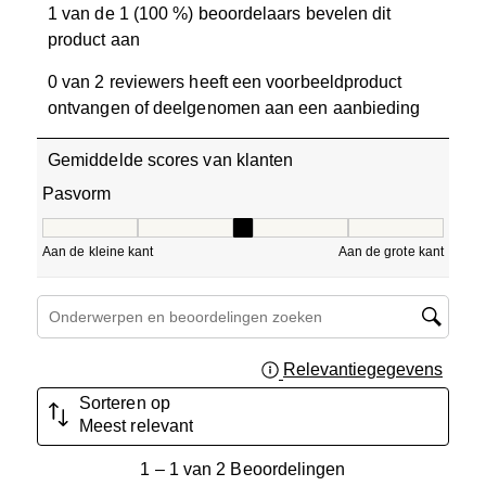
1 van de 1 (100 %) beoordelaars bevelen dit
product aan
0 van 2 reviewers heeft een voorbeeldproduct
ontvangen of deelgenomen aan een aanbieding
Gemiddelde scores van klanten
Pasvorm
Pasvorm, 3 van 5, waarbij 1 gelijk is aan Aan de kleine ka
Aan de kleine kant
Aan de grote kant
Onderwerpen en beoordelingen zoeken per regio
Relevantiegegevens
Geef 
Sorteren op
Meest relevant
1
1
–
1 van 2
Beoordelingen
tot