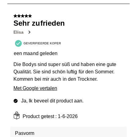
1
van
5 van 5 sterren.
2
Sehr zufrieden
Beoordelingen.
Elisa
GEVERIFIEERDE KOPER
een maand geleden
Die Bodys sind super süß und haben eine gute
Qualität. Sie sind schön luftig für den Sommer.
Kommen bei mir auch in den Trockner.
Met Google vertalen
Ja, Ik beveel dit product aan.
Product getest :
1-6-2026
Pasvorm