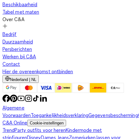
Beschikbaarheid
Tabel met maten
Over C&A
Bedrijf
Duurzaamheid
Persberichten
Werken bij C&A
Contact
Hier de overeenkomst ontbinden
Nederland | NL
Algemene
Voorwaarden
Toegankelijkheidsverklaring
Gegevensbescherming
C&A Online
Cookie-instellingen
Trend
Party outfits voor heren
Kindermode met
stripfiguren
Disney
Dames Jeans
Zomerjurken
Jassen voor