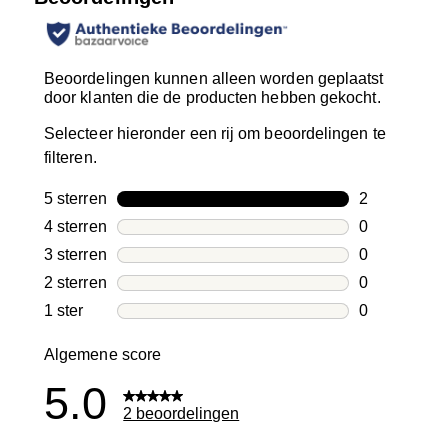
Beoordelingen kunnen alleen worden geplaatst
door klanten die de producten hebben gekocht.
Selecteer hieronder een rij om beoordelingen te
filteren.
5 sterren
sterren
2
2 beoordelin
4 sterren
sterren
0
0 beoordelin
3 sterren
sterren
0
0 beoordelin
2 sterren
sterren
0
0 beoordelin
1 ster
sterren
0
0 beoordelin
Algemene score
5.0
2 beoordelingen