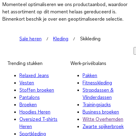
Momenteel optimaliseren we ons productaanbod, waardoor
het assortiment op dit moment helaas gereduceerd is.
Binnenkort beschik je over een geoptimaliseerde selectie.
Sale heren
Kleding
Skikleding
Trending stukken
Werk-privébalans
Relaxed Jeans
Pakken
Vesten
Fitnesskleding
Stoffen broeken
Stropdassen &
Pantalons
Vlinderdassen
Broeken
Trainingsjacks
Hoodies Heren
Business broeken
Oversized T-shirts
Witte Overhemden
Heren
Zwarte spijkerbroek
Sportkleding