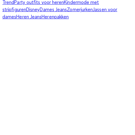
Trend
Party outfits voor heren
Kindermode met
stripfiguren
Disney
Dames Jeans
Zomerjurken
Jassen voor
dames
Heren Jeans
Herenpakken