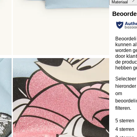
Materiaal
Beoorde
Beoordel
kunnen al
worden ge
door klan
de produc
hebben g
Selecteer
hieronder 
om
beoordeli
filteren.
5 sterren
s
4 sterren
s