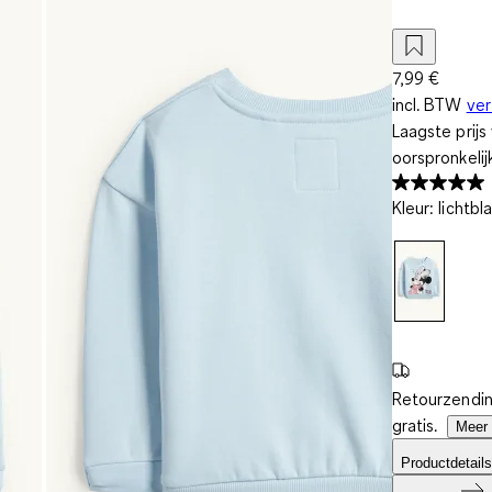
7,99 €
incl. BTW
ve
Laagste prij
oorspronkelij
Kleur
:
lichtbl
Retourzendin
gratis.
Meer 
Productdetails