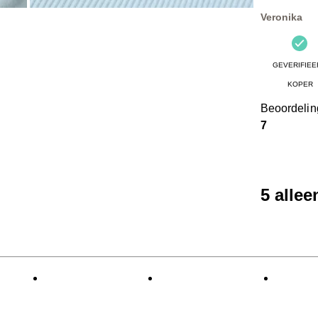
Beoordelinge
Veronika
GEVERIFIEE
KOPER
Beoordeli
7
5 alle