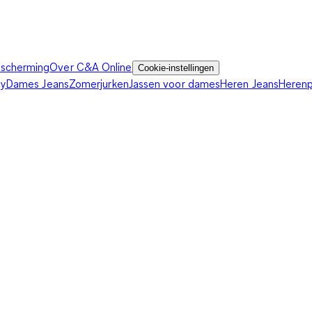
scherming
Over C&A Online
Cookie-instellingen
ey
Dames Jeans
Zomerjurken
Jassen voor dames
Heren Jeans
Heren