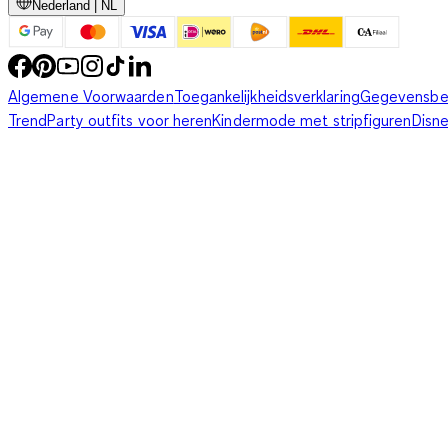
Nederland | NL
Algemene Voorwaarden
Toegankelijkheidsverklaring
Gegevensbe
Trend
Party outfits voor heren
Kindermode met stripfiguren
Disn