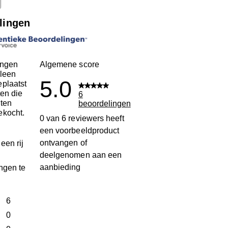
lingen
ingen
Algemene score
leen
5.0
plaatst
ten die
6
ten
beoordelingen
ekocht.
0 van 6 reviewers heeft
een voorbeeldproduct
ontvangen of
een rij
deelgenomen aan een
aanbieding
ngen te
terren
6
6 beoordelingen met 5 sterren.
terren
0
0 beoordelingen met 4 sterren.