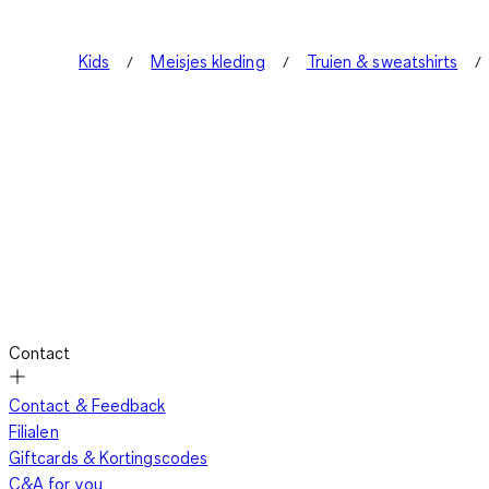
Kids
Meisjes kleding
Truien & sweatshirts
Contact
Contact & Feedback
Filialen
Giftcards & Kortingscodes
C&A for you