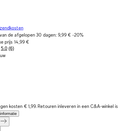
rzendkosten
s van de afgelopen 30 dagen:
9,99 €
-20%
ke prijs
14,99 €
5.0
(6)
Lees
auw
6
beoordelingen.
Dezelfde
paginalink.
gen kosten € 1,99. Retouren inleveren in een C&A-winkel is
informatie