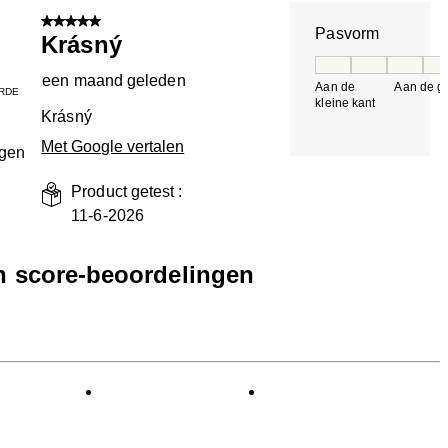
n.
5 van 5 sterren.
Pasvorm
Krásný
Pasvorm, 5 van 5, 
een maand geleden
Aan de
Aan de gr
RDE
kleine kant
k
Krásný
Met Google vertalen
ngen
Product getest :
11-6-2026
en score-beoordelingen