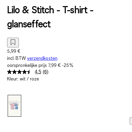
Lilo & Stitch - T-shirt -
glanseffect
5,99 €
incl. BTW
verzendkosten
oorspronkelijke prijs
7,99 €
-25%
4.5
(6)
Lees
Kleur
:
wit / roze
6
beoordelingen.
Dezelfde
paginalink.