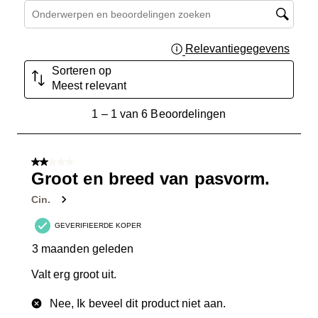
Onderwerpen en beoordelingen zoeken per regio
Relevantiegegevens
Geef 
Sorteren op
Meest relevant
1
1
–
1 van 6
Beoordelingen
tot
1
van
2 van 5 sterren.
6
Groot en breed van pasvorm.
Beoordelingen.
Cin.
GEVERIFIEERDE KOPER
3 maanden geleden
Valt erg groot uit.
Nee, Ik beveel dit product niet aan.