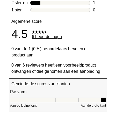
0 beoordelin
2 sterren
sterren
1
1 beoordelin
1 ster
sterren
0
0 beoordelin
Algemene score
4.5
6 beoordelingen
0 van de 1 (0 %) beoordelaars bevelen dit
product aan
0 van 6 reviewers heeft een voorbeeldproduct
ontvangen of deelgenomen aan een aanbieding
Gemiddelde scores van klanten
Pasvorm
Pasvorm, 5 van 5, waarbij 1 gelijk is aan Aan de kleine ka
Aan de kleine kant
Aan de grote kant