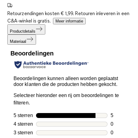
Retourzendingen kosten € 1,99. Retouren inleveren in een
C&A-winkel is gratis.
Meer informatie
Productdetails
Materiaal
Beoordelingen
Beoordelingen kunnen alleen worden geplaatst
door klanten die de producten hebben gekocht.
Selecteer hieronder een rij om beoordelingen te
filteren.
5 sterren
sterren
5
5 beoordelin
4 sterren
sterren
0
0 beoordelin
3 sterren
sterren
0