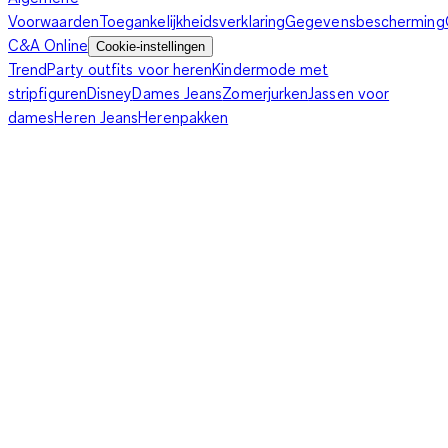
Voorwaarden
Toegankelijkheidsverklaring
Gegevensbescherming
C&A Online
Cookie-instellingen
Trend
Party outfits voor heren
Kindermode met
stripfiguren
Disney
Dames Jeans
Zomerjurken
Jassen voor
dames
Heren Jeans
Herenpakken