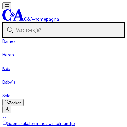
C&A-homepagina
Dames
Heren
Kids
Baby’s
Sale
Zoeken
Geen artikelen in het winkelmandje