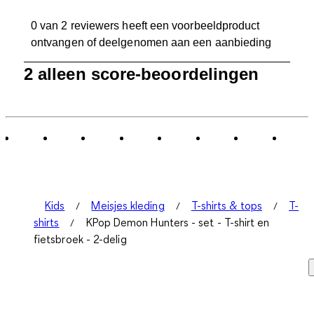
0 van 2 reviewers heeft een voorbeeldproduct
ontvangen of deelgenomen aan een aanbieding
1
2 alleen score-beoordelingen
tot
0
van
2
Beoordelingen.
Kids
Meisjes kleding
T-shirts & tops
T-
shirts
KPop Demon Hunters - set - T-shirt en
fietsbroek - 2-delig