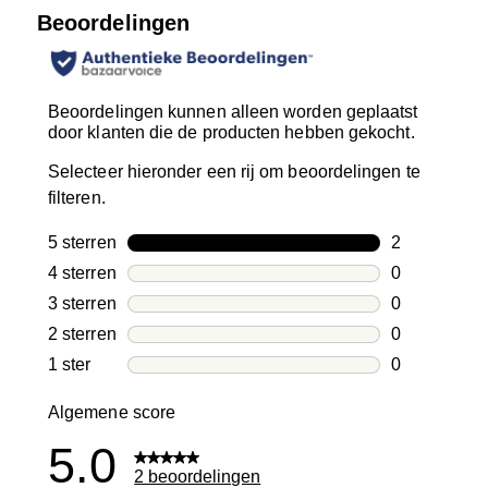
Beoordelingen
Beoordelingen kunnen alleen worden geplaatst
door klanten die de producten hebben gekocht.
Selecteer hieronder een rij om beoordelingen te
filteren.
5 sterren
sterren
2
2 beoordelin
4 sterren
sterren
0
0 beoordelin
3 sterren
sterren
0
0 beoordelin
2 sterren
sterren
0
0 beoordelin
1 ster
sterren
0
0 beoordelin
Algemene score
5.0
2 beoordelingen