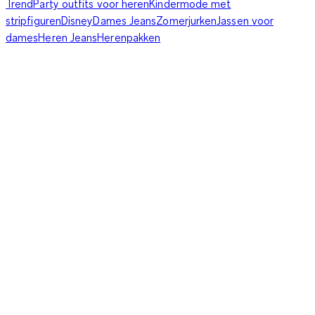
Trend
Party outfits voor heren
Kindermode met
stripfiguren
Disney
Dames Jeans
Zomerjurken
Jassen voor
dames
Heren Jeans
Herenpakken