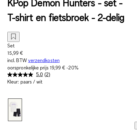
KPop Demon Hunters - set -
T-shirt en fietsbroek - 2-delig
Set
15,99 €
incl. BTW
verzendkosten
oorspronkelijke prijs
19,99 €
-20%
5.0
(2)
Lees
Kleur
:
paars / wit
2
beoordelingen.
Dezelfde
paginalink.