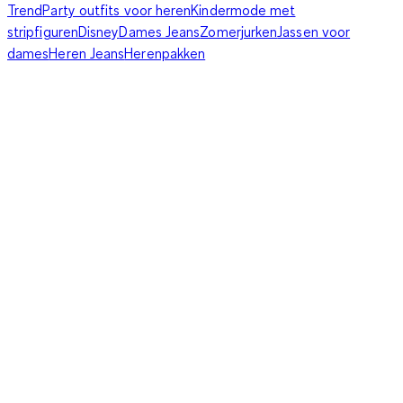
Trend
Party outfits voor heren
Kindermode met
stripfiguren
Disney
Dames Jeans
Zomerjurken
Jassen voor
dames
Heren Jeans
Herenpakken