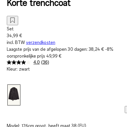
Korte trenchcoat
Set
34,99 €
incl. BTW
verzendkosten
Laagste prijs van de afgelopen 30 dagen:
38,24 €
-8%
oorspronkelijke prijs
49,99 €
4.0
(36)
Lees
Kleur
:
zwart
36
beoordelingen.
Dezelfde
paginalink.
Model: 176cm groot, heeft maat 38 (EU)