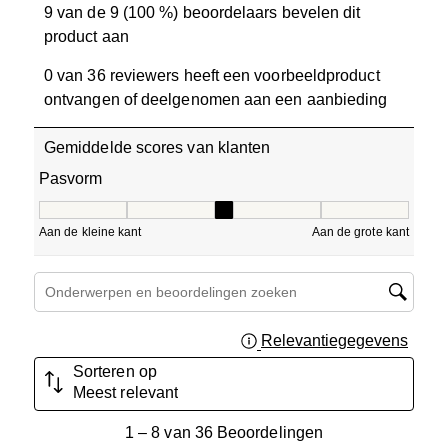
9 van de 9 (100 %) beoordelaars bevelen dit
product aan
0 van 36 reviewers heeft een voorbeeldproduct
ontvangen of deelgenomen aan een aanbieding
Gemiddelde scores van klanten
Pasvorm
Pasvorm, 3 van 5, waarbij 1 gelijk is aan Aan de kleine ka
Aan de kleine kant
Aan de grote kant
Onderwerpen en beoordelingen zoeken per regio
Relevantiegegevens
Geef 
Sorteren op
Meest relevant
1
1
–
8 van 36
Beoordelingen
tot