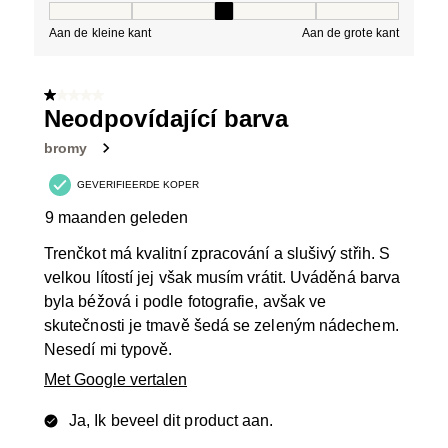
Pasvorm, 3 van 5, waarbij 1 gelijk is aan Aan de kleine 
Aan de kleine kant
Aan de grote kant
1 van 5 sterren.
Neodpovídající barva
bromy
GEVERIFIEERDE KOPER
9 maanden geleden
Trenčkot má kvalitní zpracování a slušivý střih. S
velkou lítostí jej však musím vrátit. Uváděná barva
byla béžová i podle fotografie, avšak ve
skutečnosti je tmavě šedá se zeleným nádechem.
Nesedí mi typově.
Met Google vertalen
Ja, Ik beveel dit product aan.