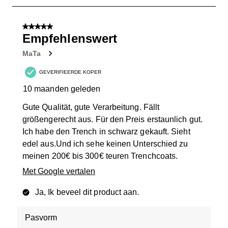
8
van
5 van 5 sterren.
36
Empfehlenswert
Beoordelingen.
MaTa
GEVERIFIEERDE KOPER
10 maanden geleden
Gute Qualität, gute Verarbeitung. Fällt
größengerecht aus. Für den Preis erstaunlich gut.
Ich habe den Trench in schwarz gekauft. Sieht
edel aus.Und ich sehe keinen Unterschied zu
meinen 200€ bis 300€ teuren Trenchcoats.
Met Google vertalen
Ja, Ik beveel dit product aan.
Pasvorm