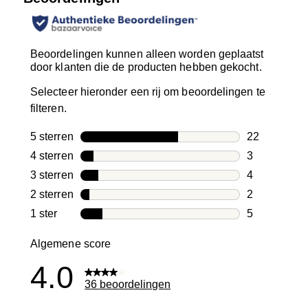
Beoordelingen kunnen alleen worden geplaatst
door klanten die de producten hebben gekocht.
Selecteer hieronder een rij om beoordelingen te
filteren.
5 sterren
sterren
22
22 beoordeli
4 sterren
sterren
3
3 beoordelin
3 sterren
sterren
4
4 beoordelin
2 sterren
sterren
2
2 beoordelin
1 ster
sterren
5
5 beoordelin
Algemene score
4.0
36 beoordelingen