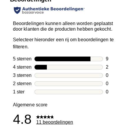
Beoordelingen kunnen alleen worden geplaatst
door klanten die de producten hebben gekocht.
Selecteer hieronder een rij om beoordelingen te
filteren.
5 sterren
sterren
9
9 beoordelin
4 sterren
sterren
2
2 beoordelin
3 sterren
sterren
0
0 beoordelin
2 sterren
sterren
0
0 beoordelin
1 ster
sterren
0
0 beoordelin
Algemene score
4.8
11 beoordelingen