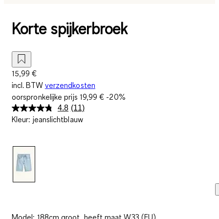
Korte spijkerbroek
15,99 €
incl. BTW
verzendkosten
oorspronkelijke prijs
19,99 €
-20%
4.8
(11)
Lees
Kleur
:
jeanslichtblauw
11
beoordelingen.
Dezelfde
paginalink.
Model: 188cm groot, heeft maat W33 (EU)