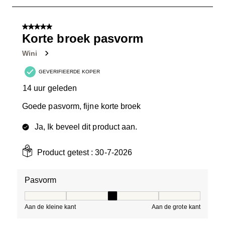
tot
1
van
5 van 5 sterren.
11
Korte broek pasvorm
Beoordelingen.
Wini
GEVERIFIEERDE KOPER
14 uur geleden
Goede pasvorm, fijne korte broek
Ja, Ik beveel dit product aan.
Product getest :
30-7-2026
Pasvorm
Pasvorm, 3 van 5, waarbij 1 gelijk is aan Aan de kleine 
Aan de kleine kant
Aan de grote kant