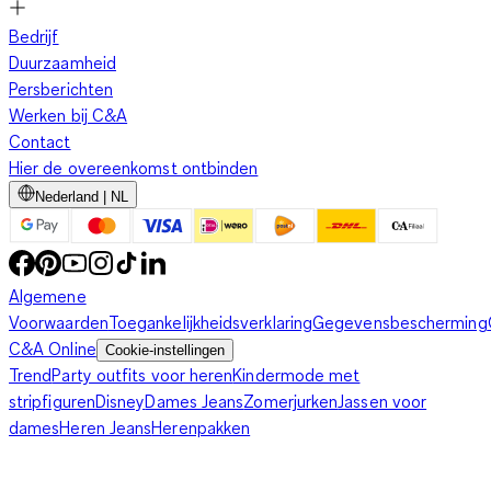
Bedrijf
Duurzaamheid
Persberichten
Werken bij C&A
Contact
Hier de overeenkomst ontbinden
Nederland | NL
Algemene
Voorwaarden
Toegankelijkheidsverklaring
Gegevensbescherming
C&A Online
Cookie-instellingen
Trend
Party outfits voor heren
Kindermode met
stripfiguren
Disney
Dames Jeans
Zomerjurken
Jassen voor
dames
Heren Jeans
Herenpakken