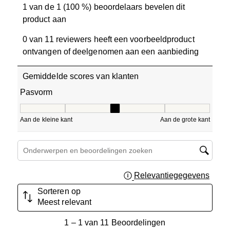
1 van de 1 (100 %) beoordelaars bevelen dit
product aan
0 van 11 reviewers heeft een voorbeeldproduct
ontvangen of deelgenomen aan een aanbieding
Gemiddelde scores van klanten
Pasvorm
Pasvorm, 3 van 5, waarbij 1 gelijk is aan Aan de kleine ka
Aan de kleine kant
Aan de grote kant
Onderwerpen en beoordelingen zoeken per regio
Relevantiegegevens
Geef 
Sorteren op
Meest relevant
1
1
–
1 van 11
Beoordelingen