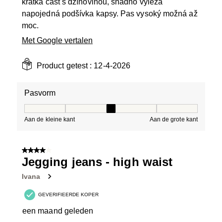
krátká část s džínovinou, snadno vylézá
napojedná podšívka kapsy. Pas vysoký možná až
moc.
Met Google vertalen
Product getest :
12-4-2026
Pasvorm
Pasvorm, 3 van 5, waarbij 1 gelijk is aan Aan de kleine 
Aan de kleine kant
Aan de grote kant
4 van 5 sterren.
Jegging jeans - high waist
Ivana
GEVERIFIEERDE KOPER
een maand geleden