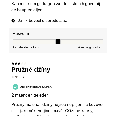
Kan met riem gedragen worden, stretch goed bij
de heup en dijen
Ja, Ik beveel dit product aan.
Pasvorm
Pasvorm, 3 van 5, waarbij 1 gelijk is aan Aan de kleine 
Aan de kleine kant
Aan de grote kant
3 van 5 sterren.
Pružné džíny
JPP
GEVERIFIEERDE KOPER
2 maanden geleden
Pružný materiál, džíny nejsou nepříjemně kovově
cítit, jako některé jiné tmavé. Ošizené kapsy,