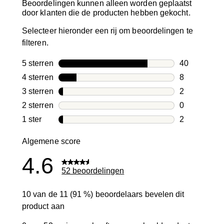
Beoordelingen kunnen alleen worden geplaatst
door klanten die de producten hebben gekocht.
Selecteer hieronder een rij om beoordelingen te
filteren.
5 sterren
sterren
40
40 beoordeli
4 sterren
sterren
8
8 beoordelin
3 sterren
sterren
2
2 beoordelin
2 sterren
sterren
0
0 beoordelin
1 ster
sterren
2
2 beoordelin
Algemene score
4.6
52 beoordelingen
10 van de 11 (91 %) beoordelaars bevelen dit
product aan