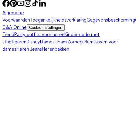
Algemene
Voorwaarden
Toegankelijkheidsverklaring
Gegevensbescherming
C&A Online
Cookie-instellingen
Trend
Party outfits voor heren
Kindermode met
stripfiguren
Disney
Dames Jeans
Zomerjurken
Jassen voor
dames
Heren Jeans
Herenpakken