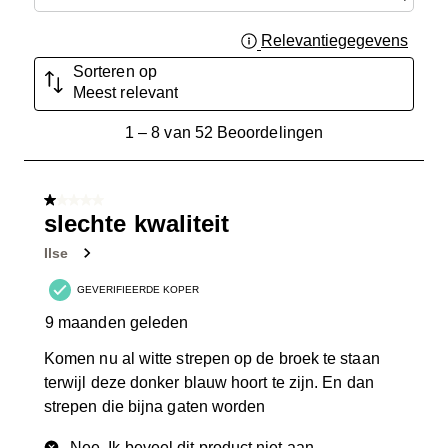
Relevantiegegevens
Geef 
Sorteren op
Meest relevant
1
1
–
8 van 52
Beoordelingen
tot
8
van
1 van 5 sterren.
52
slechte kwaliteit
Beoordelingen.
Ilse
GEVERIFIEERDE KOPER
9 maanden geleden
Komen nu al witte strepen op de broek te staan
terwijl deze donker blauw hoort te zijn. En dan
strepen die bijna gaten worden
Nee, Ik beveel dit product niet aan.