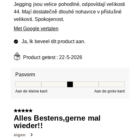
Jegging jsou velice pohodlné, odpovídají velikosti
44. Mají dostatečně dlouhé nohavice v příslušné
velikosti. Spokojenost.
Met Google vertalen
Ja, Ik beveel dit product aan.
Product getest :
22-5-2026
Pasvorm
Pasvorm, 3 van 5, waarbij 1 gelijk is aan Aan de kleine 
Aan de kleine kant
Aan de grote kant
5 van 5 sterren.
Alles Bestens,gerne mal
wieder!!
eigen