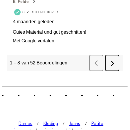
E. Felde
GEVERIFIEERDE KOPER
4 maanden geleden
Gutes Material und gut geschnitten!
Met Google vertalen
1
–
8 van 52
Beoordelingen
Vorige
Beoordelinge
Volgend
Beoorde
Dames
Kleding
Jeans
Petite