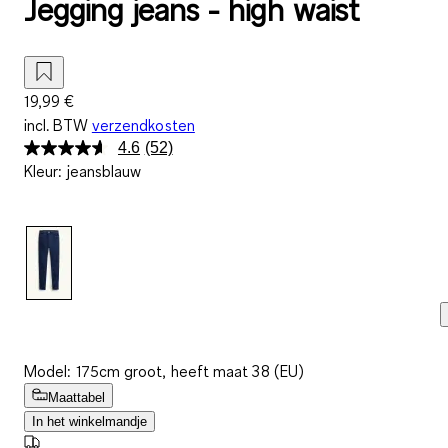
Jegging jeans - high waist
19,99 €
incl. BTW
verzendkosten
4.6
(52)
Lees
Kleur
:
jeansblauw
52
beoordelingen.
Dezelfde
paginalink.
Model: 175cm groot, heeft maat 38 (EU)
Maattabel
In het winkelmandje