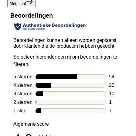
Materiaal
Beoordelingen
Beoordelingen kunnen alleen worden geplaatst
door klanten die de producten hebben gekocht.
Selecteer hieronder een rij om beoordelingen te
filteren.
5 sterren
sterren
54
54 beoordeli
4 sterren
sterren
20
20 beoordeli
3 sterren
sterren
10
10 beoordeli
2 sterren
sterren
1
1 beoordelin
1 ster
sterren
7
7 beoordelin
Algemene score