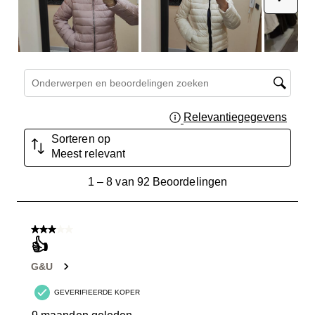
Onderwerpen en beoordelingen zoeken per regio
Relevantiegegevens
Geef 
Sorteren op
Meest relevant
1
1
–
8 van 92
Beoordelingen
tot
8
van
3 van 5 sterren.
92
👍
Beoordelingen.
G&U
GEVERIFIEERDE KOPER