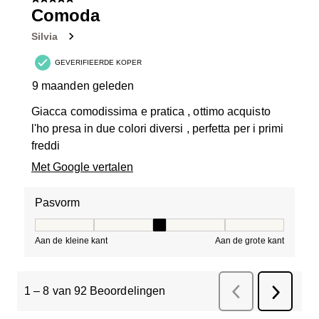
5 van 5 sterren.
Comoda
Silvia
GEVERIFIEERDE KOPER
9 maanden geleden
Giacca comodissima e pratica , ottimo acquisto
l'ho presa in due colori diversi , perfetta per i primi
freddi
Met Google vertalen
Pasvorm
Pasvorm, 3 van 5, waarbij 1 gelijk is aan Aan de kleine 
Aan de kleine kant
Aan de grote kant
1
–
8 van 92
Beoordelingen
Vorige
Beoordelinge
Volgend
Beoorde