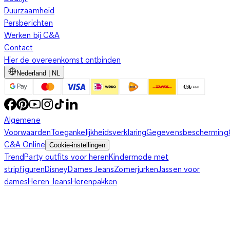
Duurzaamheid
Persberichten
Werken bij C&A
Contact
Hier de overeenkomst ontbinden
Nederland | NL
Algemene
Voorwaarden
Toegankelijkheidsverklaring
Gegevensbescherming
C&A Online
Cookie-instellingen
Trend
Party outfits voor heren
Kindermode met
stripfiguren
Disney
Dames Jeans
Zomerjurken
Jassen voor
dames
Heren Jeans
Herenpakken