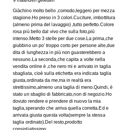
9 maanden geleden
Giàchino molto bello ,comodo,leggero per mezza
stagione.Ho preso in 3 colori.Cuciture, imbottitura
(almeno prima del lavaggio) ,tutto perfetto.Colore
rosa più bello dal vivo che sulla foto,più
intenso.Metto 3 stelle per due cose.La prima,che
giubbino un po' troppo corto per persone alte,due
dita di lunghezza in più non guasterebbero a
nessuno.La seconda,che capita a volte nella
vendita online è ,che nero mi e arrivato in taglia
sbagliata, cioè sulla etichetta era indicata taglia
giusta,ordinata da me,ma in realtà era
strettissimo,almeno una taglia di meno.Quindi, è
stato un sbaglio di fabbricato,non di negozio.Ho
dovuto rendere e prendere di nuovo la mia
taglia,sperando che arriva quella corretta.Ed e
arrivata giusta questa volta(sempre la stessa
taglia ordinato).Del resto,prodotto
consigliatissimo.