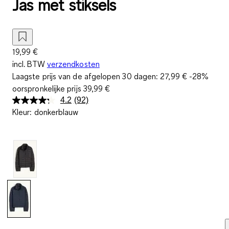
Jas met stiksels
19,99 €
incl. BTW
verzendkosten
Laagste prijs van de afgelopen 30 dagen:
27,99 €
-28%
oorspronkelijke prijs
39,99 €
4.2
(92)
Lees
Kleur
:
donkerblauw
92
beoordelingen.
Dezelfde
paginalink.