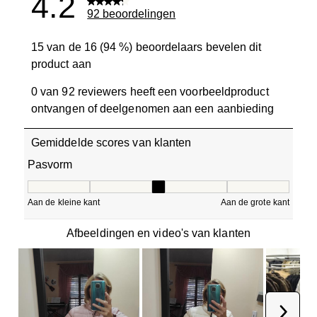
4.2
92 beoordelingen
15 van de 16 (94 %) beoordelaars bevelen dit
product aan
0 van 92 reviewers heeft een voorbeeldproduct
ontvangen of deelgenomen aan een aanbieding
Gemiddelde scores van klanten
Pasvorm
Pasvorm, 3.1666666666666665 van 5, waarbij 1 gelijk is a
Aan de kleine kant
Aan de grote kant
Afbeeldingen en video's van klanten
Volge