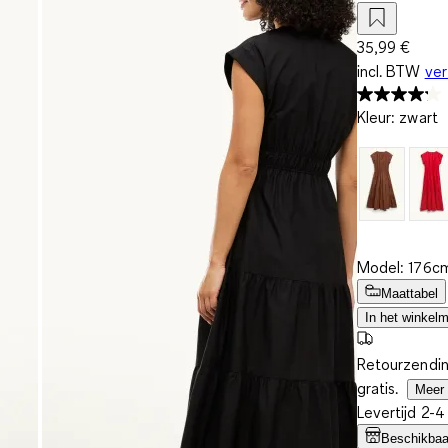
35,99 €
incl. BTW
ve
Kleur
:
zwart
Model: 176cm
Maattabel
In het winkel
Retourzendin
gratis.
Meer 
Levertijd 2-
Beschikbaar