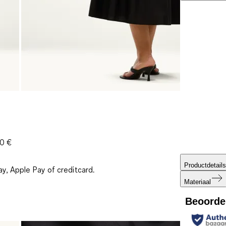
30 €
Productdetails
ay, Apple Pay of creditcard.
Materiaal
Beoorde