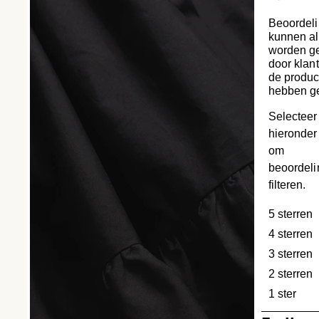
Beoordel
kunnen al
worden ge
door klan
de produc
hebben g
Selecteer
hieronder 
om
beoordeli
filteren.
5 sterren
s
4 sterren
s
3 sterren
s
2 sterren
s
1 ster
ster