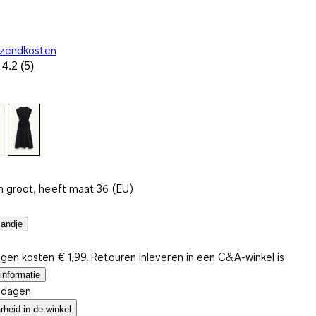
rzendkosten
4.2
(5)
Lees
5
beoordelingen.
Dezelfde
paginalink.
 groot, heeft maat 36 (EU)
mandje
gen kosten € 1,99. Retouren inleveren in een C&A-winkel is
informatie
4 dagen
heid in de winkel