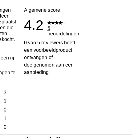
ingen
Algemene score
leen
4.2
plaatst
ten die
5
ten
beoordelingen
ekocht.
0 van 5 reviewers heeft
een voorbeeldproduct
ontvangen of
een rij
deelgenomen aan een
aanbieding
ngen te
terren
3
3 beoordelingen met 5 sterren.
terren
1
1 beoordeling met 4 sterren.
terren
0
0 beoordelingen met 3 sterren.
terren
1
1 beoordeling met 2 sterren.
ren
0
0 beoordelingen met 1 ster.