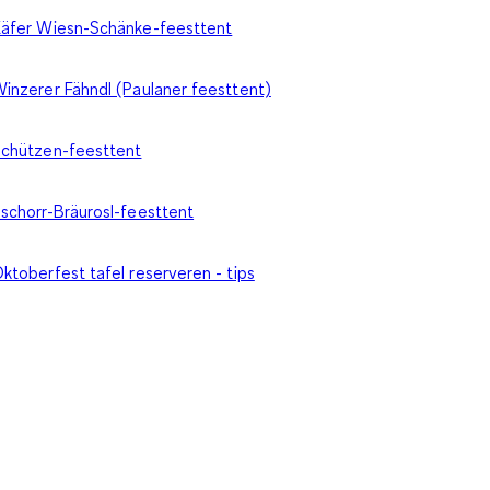
äfer Wiesn-Schänke-feesttent
inzerer Fähndl (Paulaner feesttent)
chützen-feesttent
schorr-Bräurosl-feesttent
ktoberfest tafel reserveren - tips