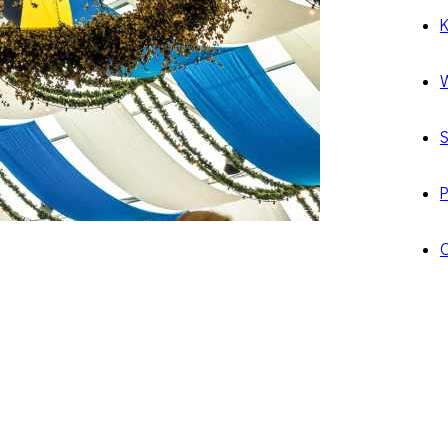
K
W
S
P
O