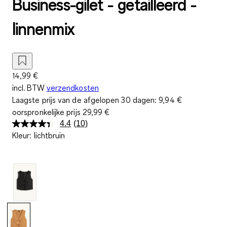
Business-gilet - getailleerd -
linnenmix
14,99 €
incl. BTW
verzendkosten
Laagste prijs van de afgelopen 30 dagen:
9,94 €
oorspronkelijke prijs
29,99 €
4.4
(10)
Lees
Kleur
:
lichtbruin
10
beoordelingen.
Dezelfde
paginalink.