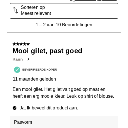
Sorteren op
Meest relevant
1
1
–
2 van 10
Beoordelingen
tot
2
van
5 van 5 sterren.
10
Mooi gilet, past goed
Beoordelingen.
Karin
GEVERIFIEERDE KOPER
11 maanden geleden
Een mooi gilet. Het gilet valt goed op maat en
heeft een erg mooie kleur. Leuk op shirt of blouse.
Ja, Ik beveel dit product aan.
Pasvorm