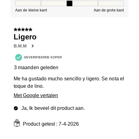
Pasvorm, 3 van 5, waarbij 1 gelijk is aan Aan de kleine 
Aan de kleine kant
Aan de grote kant
5 van 5 sterren.
Ligero
B.M.M
GEVERIFIEERDE KOPER
3 maanden geleden
Me ha gustado mucho sencillo y ligero. Se nota el
toque de lino.
Met Google vertalen
Ja, Ik beveel dit product aan.
Product getest :
7-4-2026