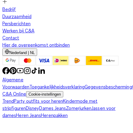
Bedrijf
Duurzaamheid
Persberichten
Werken bij C&A
Contact
Hier de overeenkomst ontbinden
Nederland | NL
Algemene
Voorwaarden
Toegankelijkheidsverklaring
Gegevensbescherming
C&A Online
Cookie-instellingen
Trend
Party outfits voor heren
Kindermode met
stripfiguren
Disney
Dames Jeans
Zomerjurken
Jassen voor
dames
Heren Jeans
Herenpakken