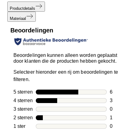
Productdetails
Materiaal
Beoordelingen
Beoordelingen kunnen alleen worden geplaatst
door klanten die de producten hebben gekocht.
Selecteer hieronder een rij om beoordelingen te
filteren.
5 sterren
sterren
6
6 beoordelin
4 sterren
sterren
3
3 beoordelin
3 sterren
sterren
0
0 beoordelin
2 sterren
sterren
1
1 beoordelin
1 ster
sterren
0
0 beoordelin