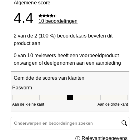
Algemene score
4.4
10 beoordelingen
2 van de 2 (100 %) beoordelaars bevelen dit
product aan
0 van 10 reviewers heeft een voorbeeldproduct
ontvangen of deelgenomen aan een aanbieding
Gemiddelde scores van klanten
Pasvorm
Pasvorm, 3 van 5, waarbij 1 gelijk is aan Aan de kleine ka
Aan de kleine kant
Aan de grote kant
Onderwerpen en beoordelingen zoeken per regio
Relevantiegegevens
Geef 